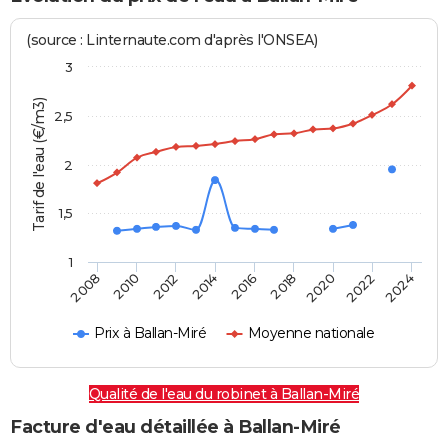
(source : Linternaute.com d'après l'ONSEA)
3
Tarif de l'eau (€/m3)
2,5
2
1,5
1
2016
2014
2024
2012
2022
2010
2020
2008
2018
Prix à Ballan-Miré
Moyenne nationale
Qualité de l'eau du robinet à Ballan-Miré
Facture d'eau détaillée à Ballan-Miré