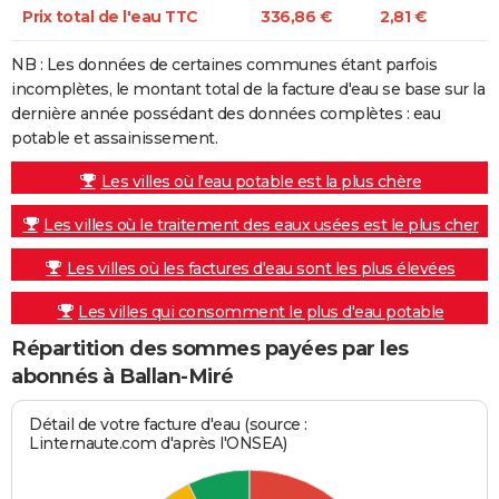
Prix total de l'eau TTC
336,86 €
2,81 €
NB : Les données de certaines communes étant parfois
incomplètes, le montant total de la facture d'eau se base sur la
dernière année possédant des données complètes : eau
potable et assainissement.
Les villes où l'eau potable est la plus chère
Les villes où le traitement des eaux usées est le plus cher
Les villes où les factures d'eau sont les plus élevées
Les villes qui consomment le plus d'eau potable
Répartition des sommes payées par les
abonnés à Ballan-Miré
Détail de votre facture d'eau (source :
Linternaute.com d'après l'ONSEA)