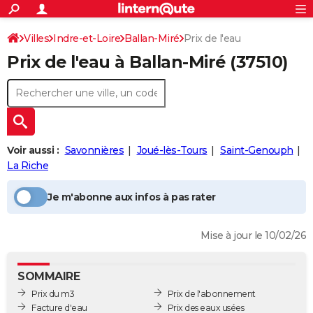
ACTUALITÉS
Connexion
S'inscrire
Villes
Indre-et-Loire
Ballan-Miré
Prix de l'eau
Rechercher
Société
Education
Villes
Politique
Faits Divers
Monde
+
SPORT
Prix de l'eau à
Ballan-Miré
(37510)
Football
Cyclisme
Forum
Coupe du monde 2026
Tennis
Rugby
CULTURE
TNT
Cinéma
Musique
Programme TV
Streaming
Sorties cinéma
+
FINANCE
Impôts
Immobilier
Banque
Crédit
Retraite
Epargne
Risques naturels par ville
Assurance
AUTO
Voir aussi :
Savonnières
Joué-lès-Tours
Saint-Genouph
Réserver un essai
Berlines
Forum auto
Essais
Citadines
SUV
+
HIGH-TECH
La Riche
Meilleur smartphone
Ordinateurs
Guide high-tech
Mobiles
Internet
Jeux vidéo
+
BRICOLAGE
Je m'abonne aux infos à pas rater
Aménagement intérieur
Cuisine
Jardinage
+
Forum
Extérieur
Salle de bains
Rangement
WEEK-END
Mise à jour le 10/02/26
Escapades
Expositions
Week-end nature
Guides de France
Patrimoine
Musées
+
LIFESTYLE
Bien-être
Mode
+
Art de vivre
Loisirs
Modes de vie
SANTE
SOMMAIRE
Prix du m3
Prix de l'abonnement
Guide de la santé
Médicaments
+
Alimentation
Maladies
Sommeil
VOYAGE
Facture d'eau
Prix des eaux usées