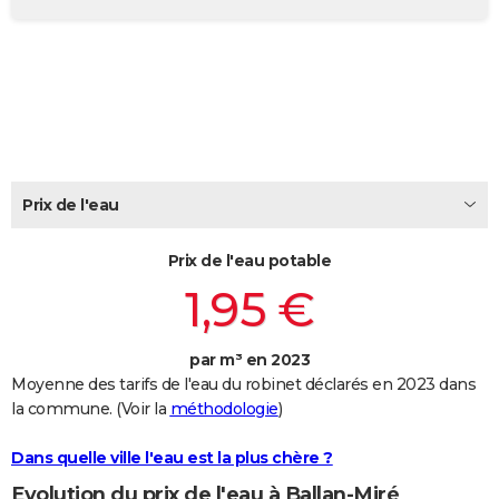
City break
Voyage de noces
Climat
Destinations
Voyage nature
Forum
+
PHOTO
GUIDES D'ACHAT
BONS PLANS
CARTE DE VOEUX
Carte Bonne année
Carte Pâques
Carte de Noël
Carte Saint-Valentin
Carte d'anniversaire
Prix de l'eau
DICTIONNAIRE
Biographies
Expressions
Dictionnaire
Citations
Proverbes
PROGRAMME TV
Prix de l'eau potable
1,95 €
COPAINS D'AVANT
Se connecter
Collèges
Universités
Service militaire
S'inscrire
Lycées
Primaires
Entreprises
Avis de recherche
AVIS DE DÉCÈS
par m³ en 2023
Moyenne des tarifs de l'eau du robinet déclarés en 2023 dans
FORUM
la commune. (Voir la
méthodologie
)
Lifestyle
Sport
Television
Cinema
Bricolage
Culture
Auto
Voyage
Dans quelle ville l'eau est la plus chère ?
Evolution du prix de l'eau à Ballan-Miré