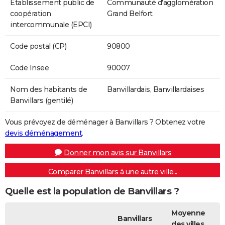
Etablissement public de
Communauté d'agglomération
coopération
Grand Belfort
intercommunale (EPCI)
Code postal (CP)
90800
Code Insee
90007
Nom des habitants de
Banvillardais, Banvillardaises
Banvillars (gentilé)
Vous prévoyez de déménager à Banvillars ? Obtenez votre
devis déménagement
.
Donner mon avis sur Banvillars
Comparer Banvillars à une autre ville...
Quelle est la population de Banvillars ?
Moyenne
Banvillars
des villes