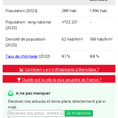
Population (2023)
289 hab.
1 994 hab.
Population : rang national
n°22 231
-
(2023)
Densité de population
62 hab/km²
168 hab/km²
(2023)
Taux de chômage
(2022)
8,1 %
8,8 %
Combien y a-t-il d'habitants à Banvillars ?
Quelle est la ville la plus peuplée de France ?
A ne pas manquer
Recevez nos astuces et bons plans directement par e-
mail.
Je m'abonne