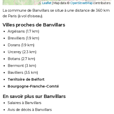
Leaflet
|
Map data ©
OpenStreetMap
contributors
La commune de Banvillars se situe à une distance de 360 km
de Paris (à vol d'oiseau).
Villes proches de Banvillars
Argiésans
(1.7 km)
Brevilliers
(1.9 km)
Dorans
(1.9 km)
Urcerey
(2.3 km)
Botans
(2.7 km)
Bermont
(3 km)
Bavilliers
(3.5 km)
Territoire de Belfort
Bourgogne-Franche-Comté
En savoir plus sur Banvillars
Salaires à Banvillars
Avis de décès à Banvillars