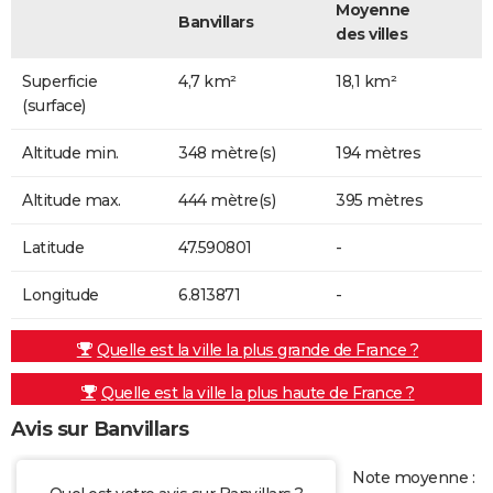
Moyenne
Banvillars
des villes
Superficie
4,7 km²
18,1 km²
(surface)
Altitude min.
348 mètre(s)
194 mètres
Altitude max.
444 mètre(s)
395 mètres
Latitude
47.590801
-
Longitude
6.813871
-
Quelle est la ville la plus grande de France ?
Quelle est la ville la plus haute de France ?
Avis sur Banvillars
Note moyenne :