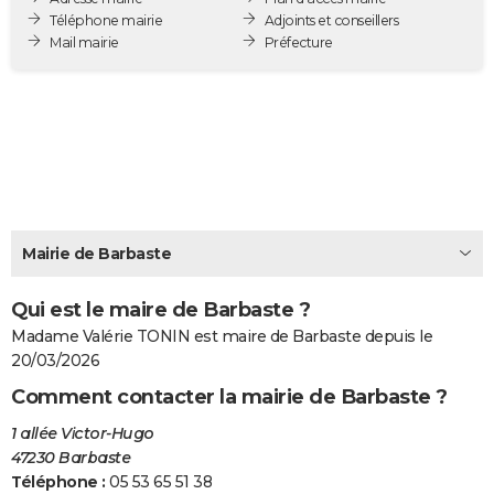
Téléphone mairie
Adjoints et conseillers
City break
Voyage de noces
Climat
Destinations
Voyage nature
Forum
+
PHOTO
Mail mairie
Préfecture
GUIDES D'ACHAT
BONS PLANS
CARTE DE VOEUX
Carte Bonne année
Carte Pâques
Carte de Noël
Carte Saint-Valentin
Carte d'anniversaire
DICTIONNAIRE
Biographies
Expressions
Dictionnaire
Citations
Proverbes
PROGRAMME TV
Mairie de Barbaste
COPAINS D'AVANT
Qui est le maire de Barbaste ?
Se connecter
Collèges
Universités
Service militaire
S'inscrire
Lycées
Primaires
Entreprises
Avis de recherche
Madame Valérie TONIN est maire de Barbaste depuis le
AVIS DE DÉCÈS
20/03/2026
FORUM
Comment contacter la mairie de Barbaste ?
Lifestyle
Sport
Television
Cinema
Bricolage
Culture
Auto
Voyage
1 allée Victor-Hugo
47230 Barbaste
Téléphone :
05 53 65 51 38