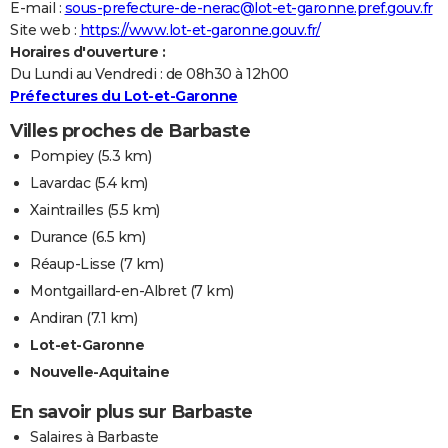
E-mail :
sous-prefecture-de-nerac@lot-et-garonne.pref.gouv.fr
Site web :
https://www.lot-et-garonne.gouv.fr/
Horaires d'ouverture :
Du Lundi au Vendredi : de 08h30 à 12h00
Préfectures du Lot-et-Garonne
Villes proches de Barbaste
Pompiey
(5.3 km)
Lavardac
(5.4 km)
Xaintrailles
(5.5 km)
Durance
(6.5 km)
Réaup-Lisse
(7 km)
Montgaillard-en-Albret
(7 km)
Andiran
(7.1 km)
Lot-et-Garonne
Nouvelle-Aquitaine
En savoir plus sur Barbaste
Salaires à Barbaste