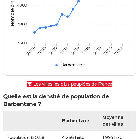
Nombre d'habitants
4000
3800
3600
2010
2006
2020
2016
2012
2008
2022
2018
2014
Barbentane
Les villes les plus peuplées de France
Quelle est la densité de population de
Barbentane ?
Moyenne
Barbentane
des villes
Population (2023)
4 266 hab.
1 994 hab.