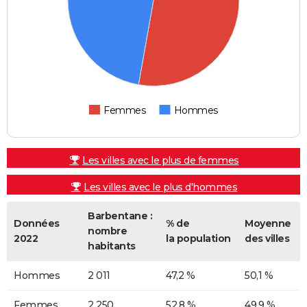
Femmes
Hommes
Les villes avec le plus de femmes
Les villes avec le plus d'hommes
Barbentane :
Données
% de
Moyenne
nombre
2022
la population
des villes
habitants
Hommes
2 011
47,2 %
50,1 %
Femmes
2 250
52,8 %
49,9 %