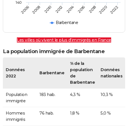
140
2022
2014
2006
2008
2016
2018
2010
2020
2012
Barbentane
Les villes où vivent le plus d'immigrés en France
La population immigrée de Barbentane
% de la
Données
population
Données
Barbentane
2022
de
nationales
Barbentane
Population
183 hab.
4,3 %
10,3 %
immigrée
Hommes
76 hab.
1,8 %
5,0 %
immigrés