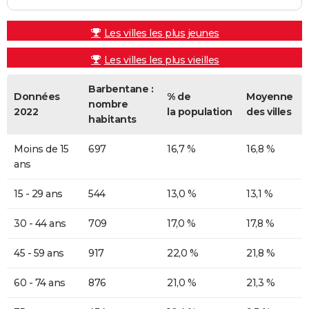
Les villes les plus jeunes
Les villes les plus vieilles
Barbentane :
Données
% de
Moyenne
nombre
2022
la population
des villes
habitants
Moins de 15
697
16,7 %
16,8 %
ans
15 - 29 ans
544
13,0 %
13,1 %
30 - 44 ans
709
17,0 %
17,8 %
45 - 59 ans
917
22,0 %
21,8 %
60 - 74 ans
876
21,0 %
21,3 %