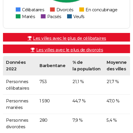
Célibataires
Divorcés
En concubinage
Mariés
Pacsés
Veufs
Les villes avec le plus de célibataires
Les villes avec le plus de divorcés
Données
% de
Moyenne
Barbentane
2022
la population
des villes
Personnes
753
21,1 %
21,7 %
célibataires
Personnes
1 590
44,7 %
47,0 %
mariées
Personnes
280
7,9 %
5,4 %
divorcées