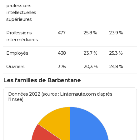
professions
intellectuelles
supérieures
Professions
477
25,8 %
23,9 %
intermédiaires
Employés
438
23,7 %
25,3 %
Ouvriers
376
20,3 %
24,8 %
Les familles de Barbentane
Données 2022 (source : Linternaute.com d'après
l'Insee)