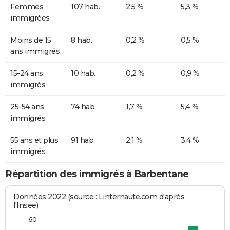
Femmes
107 hab.
2,5 %
5,3 %
immigrées
Moins de 15
8 hab.
0,2 %
0,5 %
ans immigrés
15-24 ans
10 hab.
0,2 %
0,9 %
immigrés
25-54 ans
74 hab.
1,7 %
5,4 %
immigrés
55 ans et plus
91 hab.
2,1 %
3,4 %
immigrés
Répartition des immigrés à Barbentane
Données 2022 (source : Linternaute.com d'après
l'Insee)
60