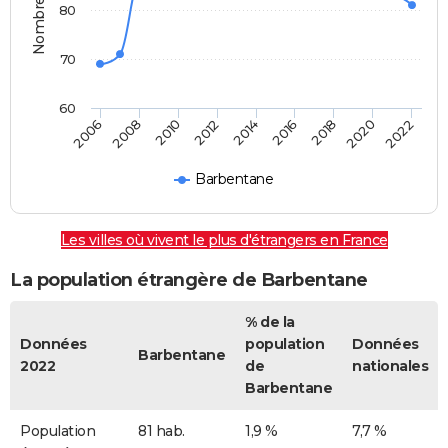
80
70
60
2022
2014
2006
2016
2008
2018
2010
2020
2012
Barbentane
Les villes où vivent le plus d'étrangers en France
La population étrangère de Barbentane
% de la
Données
population
Données
Barbentane
2022
de
nationales
Barbentane
Population
81 hab.
1,9 %
7,7 %