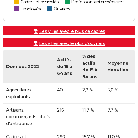
Cadres et assimilés
Professions intermédiaires
Employés
Ouvriers
Les villes avec le plus de cadres
Les villes avec le plus d'ouvriers
% des
Actifs
actifs
Moyenne
Données 2022
de 15 à
de 15 à
des villes
64 ans
64 ans
Agriculteurs
40
2,2 %
5,0 %
exploitants
Artisans,
216
11,7 %
7,7 %
commerçants, chefs
d'entreprise
Cadres et
290
15,7 %
11,0 %