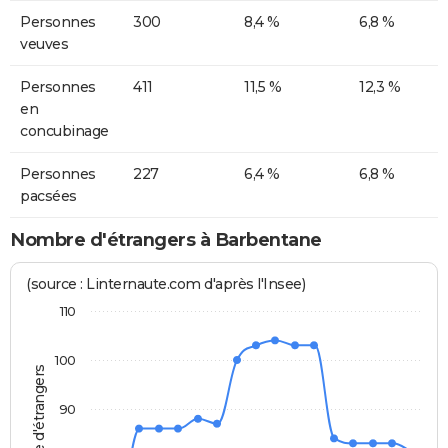
Personnes
300
8,4 %
6,8 %
veuves
Personnes
411
11,5 %
12,3 %
en
concubinage
Personnes
227
6,4 %
6,8 %
pacsées
Nombre d'étrangers à Barbentane
(source : Linternaute.com d'après l'Insee)
110
100
Nombre d'étrangers
90