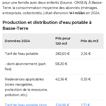
pour une famille avec deux enfants (Source : ONSEA). À Basse-
Terre, la consommation moyenne des abonnés (ménages,
entreprises, collectivités...) était d'environ
141 m3/an
en 2024.
Production et distribution d'eau potable à
Basse-Terre
Prix pour
Données 2024
Prix du m3
120 m3
Tarif de l'eau potable
282,60 €
2,36 €
- dont abonnement (part
58,20 €
fixe)
Redevances applicables
42,36 €
0,35 €
(voies navigables,
protection de la ressource,
pollution, etc.)
Tarif de l'eau potable Hors
324,96 €
2,71 €