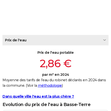
City break
Voyage de noces
Climat
Destinations
Voyage nature
Forum
+
PHOTO
GUIDES D'ACHAT
BONS PLANS
CARTE DE VOEUX
Prix de l'eau
Carte Bonne année
Carte Pâques
Carte de Noël
Carte Saint-Valentin
Carte d'anniversaire
DICTIONNAIRE
Prix de l'eau potable
Biographies
Expressions
Dictionnaire
Citations
Proverbes
PROGRAMME TV
2,86 €
COPAINS D'AVANT
par m³ en 2024
Se connecter
Collèges
Universités
Service militaire
S'inscrire
Lycées
Primaires
Entreprises
Avis de recherche
AVIS DE DÉCÈS
Moyenne des tarifs de l'eau du robinet déclarés en 2024 dans
la commune. (Voir la
méthodologie
)
FORUM
Lifestyle
Sport
Television
Cinema
Bricolage
Culture
Auto
Voyage
Dans quelle ville l'eau est la plus chère ?
Evolution du prix de l'eau à Basse-Terre