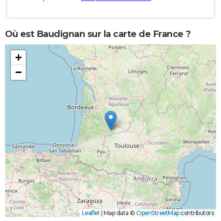
Où est Baudignan sur la carte de France ?
+
−
Leaflet
|
Map data ©
OpenStreetMap
contributors