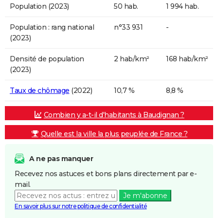
Population (2023)
50 hab.
1 994 hab.
Population : rang national
n°33 931
-
(2023)
Densité de population
2 hab/km²
168 hab/km²
(2023)
Taux de chômage
(2022)
10,7 %
8,8 %
Combien y a-t-il d'habitants à Baudignan ?
Quelle est la ville la plus peuplée de France ?
A ne pas manquer
Recevez nos astuces et bons plans directement par e-
mail.
Je m'abonne
En savoir plus sur notre politique de confidentialité