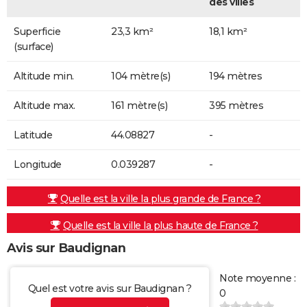
des villes
Superficie
23,3 km²
18,1 km²
(surface)
Altitude min.
104 mètre(s)
194 mètres
Altitude max.
161 mètre(s)
395 mètres
Latitude
44.08827
-
Longitude
0.039287
-
Quelle est la ville la plus grande de France ?
Quelle est la ville la plus haute de France ?
Avis sur Baudignan
Note moyenne :
Quel est votre avis sur Baudignan ?
0