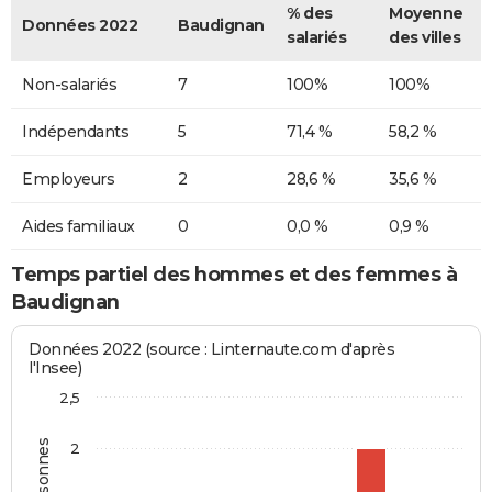
% des
Moyenne
Données 2022
Baudignan
salariés
des villes
Non-salariés
7
100%
100%
Indépendants
5
71,4 %
58,2 %
Employeurs
2
28,6 %
35,6 %
Aides familiaux
0
0,0 %
0,9 %
Temps partiel des hommes et des femmes à
Baudignan
Données 2022 (source : Linternaute.com d'après
l'Insee)
2,5
2