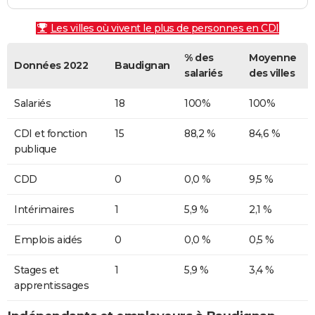
Les villes où vivent le plus de personnes en CDI
% des
Moyenne
Données 2022
Baudignan
salariés
des villes
Salariés
18
100%
100%
CDI et fonction
15
88,2 %
84,6 %
publique
CDD
0
0,0 %
9,5 %
Intérimaires
1
5,9 %
2,1 %
Emplois aidés
0
0,0 %
0,5 %
Stages et
1
5,9 %
3,4 %
apprentissages