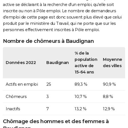
active se déclarant à la recherche d'un emploi, qu'elle soit
inscrite ou non à Pôle emploi. Le nombre de demandeurs
d'emploi de cette page est donc souvent plus élevé que celui
produit par le ministère du Travail, qui ne porte que sur les
personnes effectivement inscrites à Pôle emploi.
Nombre de chômeurs à Baudignan
% de la
population
Moyenne
Données 2022
Baudignan
active de
des villes
15-64 ans
Actifs en emploi
25
89,3 %
90,9 %
Chômeurs
3
10,7 %
8,8 %
Inactifs
7
13,2 %
12,9 %
Chômage des hommes et des femmes à