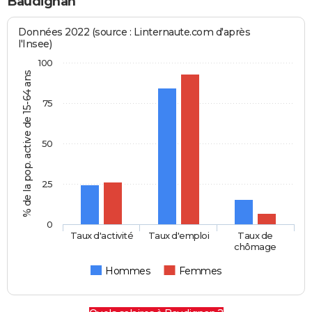
Baudignan
Données 2022 (source : Linternaute.com d'après
l'Insee)
100
% de la pop. active de 15-64 ans
75
50
25
0
Taux d'activité
Taux d'emploi
Taux de
chômage
Hommes
Femmes