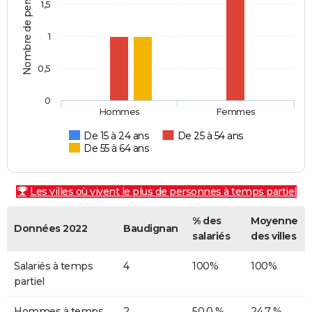
Nombre de personnes
1,5
1
0,5
0
Hommes
Femmes
De 15 à 24 ans
De 25 à 54 ans
De 55 à 64 ans
Les villes où vivent le plus de personnes à temps partiel
% des
Moyenne
Données 2022
Baudignan
salariés
des villes
Salariés à temps
4
100%
100%
partiel
Hommes à temps
2
50,0 %
24,7 %