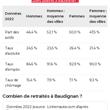
Quels salaires à Baudignan ?
Hommes :
Femmes :
Données
Hommes
moyenne
Femmes
moyenne
2022
des villes
des villes
Part des
46,4 %
52,1 %
50,0 %
47,5 %
actifs
Taux
24,5 %
23,5 %
26,4 %
21,4 %
d'activité
Taux
84,6 %
91,6 %
92,9 %
90,0 %
d'emploi
Taux de
15,4 %
7,9 %
7,1 %
9,3 %
chômage
Combien de retraités à Baudignan ?
Données 2022 (source : Linternaute.com d'après