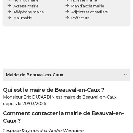
Nom du maire
Horaires mairie
City break
Voyage de noces
Climat
Destinations
Voyage nature
Forum
+
Adresse mairie
Plan d’accès mairie
PHOTO
Téléphone mairie
Adjoints et conseillers
Mail mairie
Préfecture
GUIDES D'ACHAT
BONS PLANS
CARTE DE VOEUX
Carte Bonne année
Carte Pâques
Carte de Noël
Carte Saint-Valentin
Carte d'anniversaire
DICTIONNAIRE
Biographies
Expressions
Dictionnaire
Citations
Proverbes
PROGRAMME TV
Mairie de Beauval-en-Caux
COPAINS D'AVANT
Qui est le maire de Beauval-en-Caux ?
Se connecter
Collèges
Universités
Service militaire
S'inscrire
Lycées
Primaires
Entreprises
Avis de recherche
AVIS DE DÉCÈS
Monsieur Eric DUJARDIN est maire de Beauval-en-Caux
FORUM
depuis le 20/03/2026
Comment contacter la mairie de Beauval-en-
Lifestyle
Sport
Television
Cinema
Bricolage
Culture
Auto
Voyage
Caux ?
1 espace Raymond-et-André-Wemaere