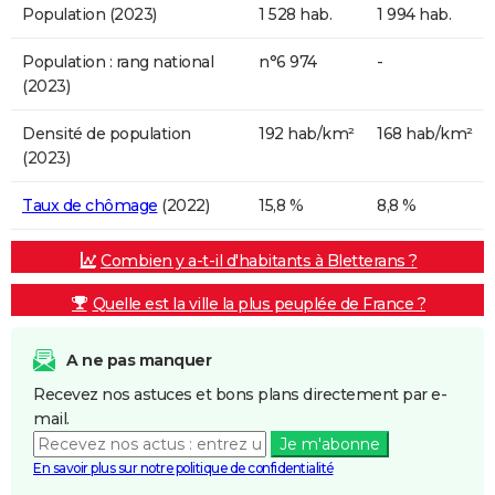
Population (2023)
1 528 hab.
1 994 hab.
Population : rang national
n°6 974
-
(2023)
Densité de population
192 hab/km²
168 hab/km²
(2023)
Taux de chômage
(2022)
15,8 %
8,8 %
Combien y a-t-il d'habitants à Bletterans ?
Quelle est la ville la plus peuplée de France ?
A ne pas manquer
Recevez nos astuces et bons plans directement par e-
mail.
Je m'abonne
En savoir plus sur notre politique de confidentialité