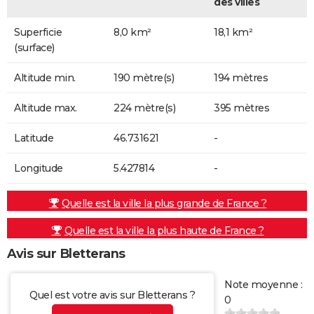
des villes
Superficie
8,0 km²
18,1 km²
(surface)
Altitude min.
190 mètre(s)
194 mètres
Altitude max.
224 mètre(s)
395 mètres
Latitude
46.731621
-
Longitude
5.427814
-
Quelle est la ville la plus grande de France ?
Quelle est la ville la plus haute de France ?
Avis sur Bletterans
Note moyenne :
Quel est votre avis sur Bletterans ?
0