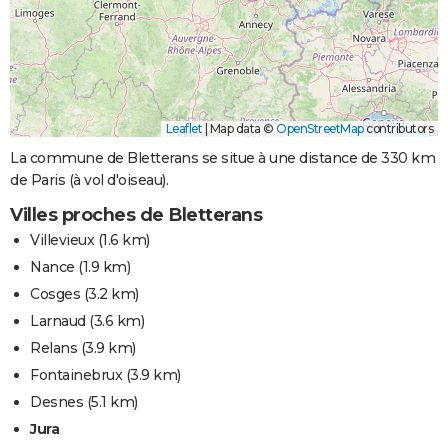
Leaflet
|
Map data ©
OpenStreetMap
contributors
La commune de Bletterans se situe à une distance de 330 km
de Paris (à vol d'oiseau).
Villes proches de Bletterans
Villevieux
(1.6 km)
Nance
(1.9 km)
Cosges
(3.2 km)
Larnaud
(3.6 km)
Relans
(3.9 km)
Fontainebrux
(3.9 km)
Desnes
(5.1 km)
Jura