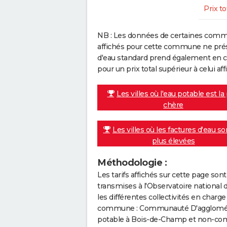
Prix to
NB : Les données de certaines comm
affichés pour cette commune ne prése
d'eau standard prend également en co
pour un prix total supérieur à celui affi
Les villes où l'eau potable est la
chère
Les villes où les factures d'eau so
plus élevées
Méthodologie :
Les tarifs affichés sur cette page so
transmises à l'Observatoire national 
les différentes collectivités en cha
commune : Communauté D'agglomérati
potable à Bois-de-Champ et non-comm