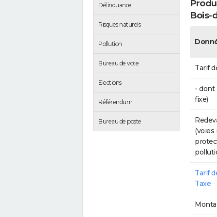
Produc
Délinquance
Bois-
Risques naturels
Donné
Pollution
Bureau de vote
Tarif d
Elections
- dont
fixe)
Référendum
Redeva
Bureau de poste
(voies
protec
polluti
Tarif 
Taxe
Montan