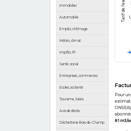
Tarif de l'eau (€/m3)
Immobilier
1
Automobile
Emploi, chômage
Météo, climat
Impôts, IFI
Santé, social
Entreprises, commerces
Factu
Ecoles, scolarité
Pour un
Tourisme, loisirs
estimati
ONSEA).
Avis de décès
abonnés 
81 m3/a
Déchetterie Bois-de-Champ