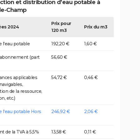
tion et distribution d'eau potable à
de-Champ
Prix pour
es 2024
Prix du m3
120 m3
e l'eau potable
192,20 €
1,60 €
 abonnement (part
56,60 €
nces applicables
54,72 €
0,46 €
 navigables,
tion de la ressource,
on, etc.)
de l'eau potable Hors
246,92 €
2,06 €
t de la TVA à 5,5%
13,58 €
0,11 €