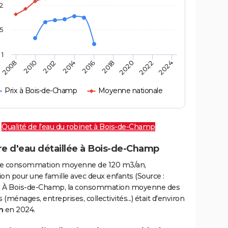
2
,5
1
2016
2020
2010
2024
2014
2018
2008
2022
2012
Prix à Bois-de-Champ
Moyenne nationale
Qualité de l'eau du robinet à Bois-de-Champ
re d'eau détaillée à Bois-de-Champ
e consommation moyenne de 120 m3/an,
on pour une famille avec deux enfants (Source :
 À Bois-de-Champ, la consommation moyenne des
(ménages, entreprises, collectivités...) était d'environ
n
en 2024.