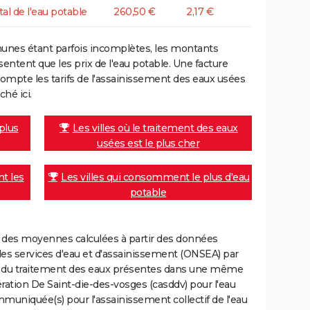
tal de l'eau potable
260,50 €
2,17 €
unes étant parfois incomplètes, les montants
ntent que les prix de l'eau potable. Une facture
mpte les tarifs de l'assainissement des eaux usées
ché ici.
 plus
Les villes où le traitement des eaux
usées est le plus cher
nt les
Les villes qui consomment le plus d'eau
potable
nt des moyennes calculées à partir des données
des services d'eau et d'assainissement (ONSEA) par
rge du traitement des eaux présentes dans une même
on De Saint-die-des-vosges (casddv) pour l'eau
uniquée(s) pour l'assainissement collectif de l'eau