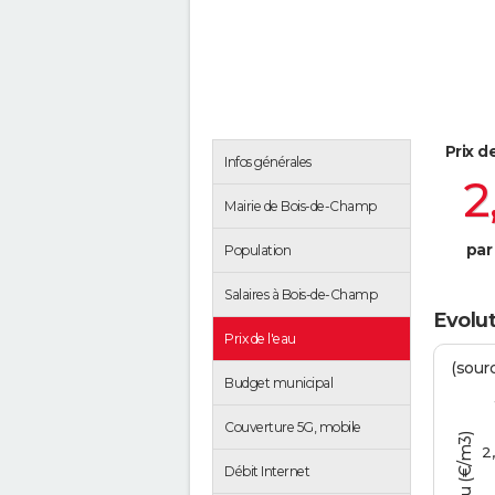
Prix d
Infos générales
2
Mairie de Bois-de-Champ
par
Population
Salaires à Bois-de-Champ
Evolut
Prix de l'eau
(sour
Budget municipal
Couverture 5G, mobile
2
Débit Internet