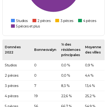
Studios
2 pièces
3 pièces
4 pièces
5 pièces et plus
% des
Données
Moyenne
Bonnesvalyn
résidences
2022
des villes
principales
Studios
0
0,0 %
0,9 %
2 pièces
0
0,0 %
4,4 %
3 pièces
7
8,3 %
13,4 %
4 pièces
19
22,6 %
25,2 %
5 pièces
56
66,7 %
54,9 %