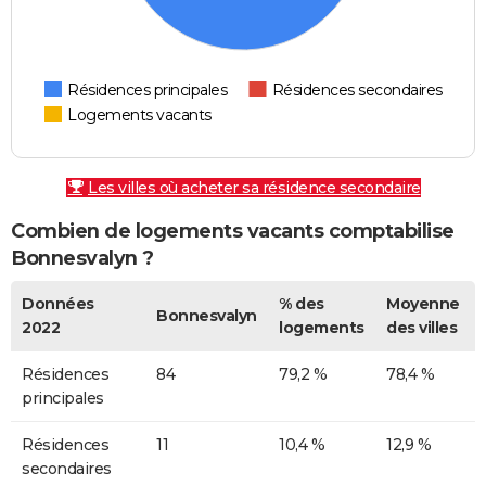
Résidences principales
Résidences secondaires
Logements vacants
Les villes où acheter sa résidence secondaire
Combien de logements vacants comptabilise
Bonnesvalyn ?
Données
% des
Moyenne
Bonnesvalyn
2022
logements
des villes
Résidences
84
79,2 %
78,4 %
principales
Résidences
11
10,4 %
12,9 %
secondaires