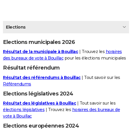
City break
Voyage de noces
Climat
Destinations
Voyage nature
Forum
+
PHOTO
GUIDES D'ACHAT
Elections
BONS PLANS
Elections municipales 2026
CARTE DE VOEUX
Résultat de la municipale à Bouillac
| Trouvez les
horaires
Carte Bonne année
Carte Pâques
Carte de Noël
Carte Saint-Valentin
Carte d'anniversaire
DICTIONNAIRE
des bureaux de vote à Bouillac
pour les élections municipales
Biographies
Expressions
Dictionnaire
Citations
Proverbes
PROGRAMME TV
Résultat référendum
Résultat des référendums à Bouillac
| Tout savoir sur les
COPAINS D'AVANT
Référendums
Se connecter
Collèges
Universités
Service militaire
S'inscrire
Lycées
Primaires
Entreprises
Avis de recherche
AVIS DE DÉCÈS
Elections législatives 2024
FORUM
Résultat des législatives à Bouillac
| Tout savoir sur les
élections législatives
| Trouvez les
horaires des bureaux de
Lifestyle
Sport
Television
Cinema
Bricolage
Culture
Auto
Voyage
vote à Bouillac
Elections européennes 2024