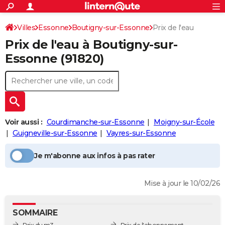
ACTUALITÉS
Connexion
S'inscrire
Villes
Essonne
Boutigny-sur-Essonne
Prix de l'eau
Rechercher
Société
Education
Villes
Politique
Faits Divers
Monde
+
SPORT
Prix de l'eau à
Boutigny-sur-
Football
Cyclisme
Forum
Coupe du monde 2026
Tennis
Rugby
CULTURE
Essonne
(91820)
TNT
Cinéma
Musique
Programme TV
Streaming
Sorties cinéma
+
FINANCE
Impôts
Immobilier
Banque
Crédit
Retraite
Epargne
Risques naturels par ville
Assurance
AUTO
Réserver un essai
Berlines
Forum auto
Essais
Citadines
SUV
+
HIGH-TECH
Voir aussi :
Courdimanche-sur-Essonne
Moigny-sur-École
Meilleur smartphone
Ordinateurs
Guide high-tech
Mobiles
Internet
Jeux vidéo
+
Guigneville-sur-Essonne
Vayres-sur-Essonne
BRICOLAGE
Aménagement intérieur
Cuisine
Jardinage
+
Forum
Extérieur
Salle de bains
Rangement
WEEK-END
Je m'abonne aux infos à pas rater
Escapades
Expositions
Week-end nature
Guides de France
Patrimoine
Musées
+
LIFESTYLE
Mise à jour le 10/02/26
Bien-être
Mode
+
Art de vivre
Loisirs
Modes de vie
SANTE
SOMMAIRE
Guide de la santé
Médicaments
+
Alimentation
Maladies
Sommeil
VOYAGE