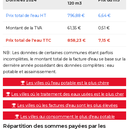
120 m3
Prix total de l'eau HT
796,88 €
6,64 €
Montant de la TVA
61,35 €
0,51 €
Prix total de l'eau TTC
858,23 €
7,15 €
NB : Les données de certaines communes étant parfois
incomplètes, le montant total de la facture d'eau se base sur la
dernière année possédant des données complètes : eau
potable et assainissement.
Les villes où l'eau potable est la plus chère
Les villes où le traitement des eaux usées est le plus cher
Les villes où les factures d'eau sont les plus élevées
Les villes qui consomment le plus d'eau potable
Répartition des sommes payées par les