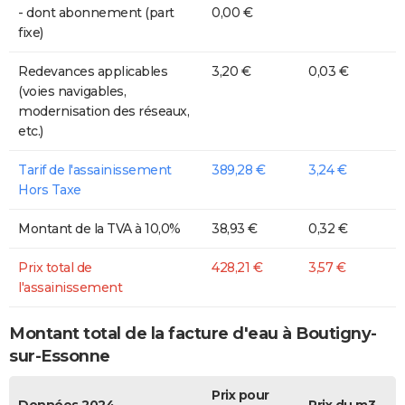
- dont abonnement (part
0,00 €
fixe)
Redevances applicables
3,20 €
0,03 €
(voies navigables,
modernisation des réseaux,
etc.)
Tarif de l'assainissement
389,28 €
3,24 €
Hors Taxe
Montant de la TVA à 10,0%
38,93 €
0,32 €
Prix total de
428,21 €
3,57 €
l'assainissement
Montant total de la facture d'eau à Boutigny-
sur-Essonne
Prix pour
Données 2024
Prix du m3