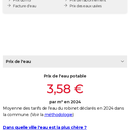
Prix du m3
Prix de l'abonnement
City break
Voyage de noces
Climat
Destinations
Voyage nature
Forum
+
Facture d'eau
Prix des eaux usées
PHOTO
GUIDES D'ACHAT
BONS PLANS
CARTE DE VOEUX
Carte Bonne année
Carte Pâques
Carte de Noël
Carte Saint-Valentin
Carte d'anniversaire
DICTIONNAIRE
Prix de l'eau
Biographies
Expressions
Dictionnaire
Citations
Proverbes
PROGRAMME TV
Prix de l'eau potable
COPAINS D'AVANT
3,58 €
Se connecter
Collèges
Universités
Service militaire
S'inscrire
Lycées
Primaires
Entreprises
Avis de recherche
AVIS DE DÉCÈS
FORUM
par m³ en 2024
Moyenne des tarifs de l'eau du robinet déclarés en 2024 dans
Lifestyle
Sport
Television
Cinema
Bricolage
Culture
Auto
Voyage
la commune. (Voir la
méthodologie
)
Dans quelle ville l'eau est la plus chère ?