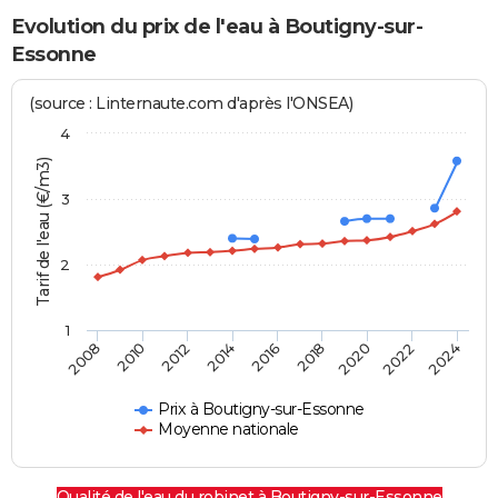
Evolution du prix de l'eau à Boutigny-sur-
Essonne
(source : Linternaute.com d'après l'ONSEA)
4
Tarif de l'eau (€/m3)
3
2
1
2016
2018
2020
2022
2024
2008
2010
2012
2014
Prix à Boutigny-sur-Essonne
Moyenne nationale
Qualité de l'eau du robinet à Boutigny-sur-Essonne