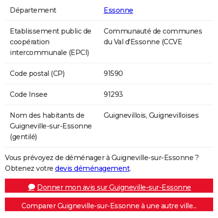
Département
Essonne
Etablissement public de
Communauté de communes
coopération
du Val d'Essonne (CCVE
intercommunale (EPCI)
Code postal (CP)
91590
Code Insee
91293
Nom des habitants de
Guignevillois, Guignevilloises
Guigneville-sur-Essonne
(gentilé)
Vous prévoyez de déménager à Guigneville-sur-Essonne ?
Obtenez votre
devis déménagement
.
Donner mon avis sur Guigneville-sur-Essonne
Comparer Guigneville-sur-Essonne à une autre ville...