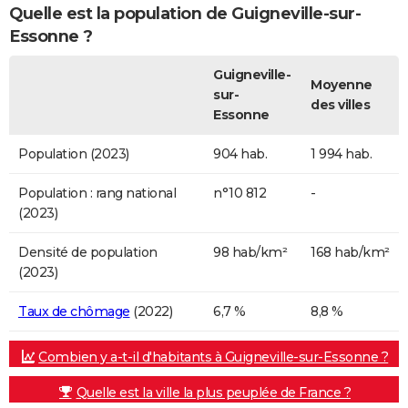
Quelle est la population de Guigneville-sur-
Essonne ?
Guigneville-
Moyenne
sur-
des villes
Essonne
Population (2023)
904 hab.
1 994 hab.
Population : rang national
n°10 812
-
(2023)
Densité de population
98 hab/km²
168 hab/km²
(2023)
Taux de chômage
(2022)
6,7 %
8,8 %
Combien y a-t-il d'habitants à Guigneville-sur-Essonne ?
Quelle est la ville la plus peuplée de France ?