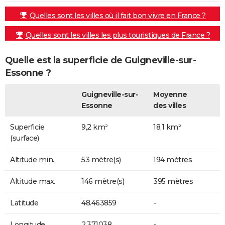
Quelles sont les villes où il fait bon vivre en France ?
Quelles sont les villes les plus touristiques de France ?
Quelle est la superficie de Guigneville-sur-
Essonne ?
Guigneville-sur-
Moyenne
Essonne
des villes
Superficie
9,2 km²
18,1 km²
(surface)
Altitude min.
53 mètre(s)
194 mètres
Altitude max.
146 mètre(s)
395 mètres
Latitude
48.463859
-
Longitude
2.371038
-