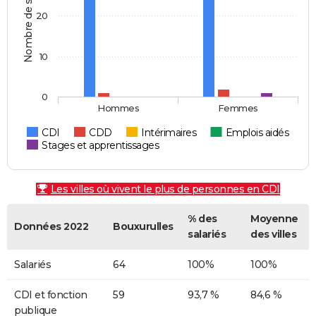
Nombre de salariés
20
10
0
Hommes
Femmes
CDI
CDD
Intérimaires
Emplois aidés
Stages et apprentissages
Les villes où vivent le plus de personnes en CDI
% des
Moyenne
Données 2022
Bouxurulles
salariés
des villes
Salariés
64
100%
100%
CDI et fonction
59
93,7 %
84,6 %
publique