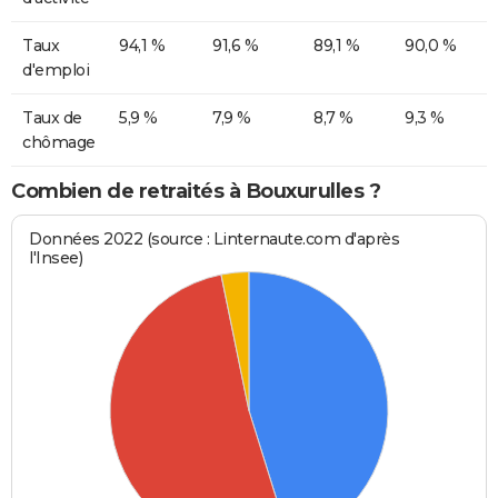
Taux
94,1 %
91,6 %
89,1 %
90,0 %
d'emploi
Taux de
5,9 %
7,9 %
8,7 %
9,3 %
chômage
Combien de retraités à Bouxurulles ?
Données 2022 (source : Linternaute.com d'après
l'Insee)