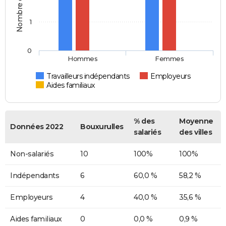
1
0
Hommes
Femmes
Travailleurs indépendants
Employeurs
Aides familiaux
% des
Moyenne
Données 2022
Bouxurulles
salariés
des villes
Non-salariés
10
100%
100%
Indépendants
6
60,0 %
58,2 %
Employeurs
4
40,0 %
35,6 %
Aides familiaux
0
0,0 %
0,9 %