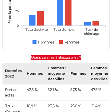
25
0
Taux d'activité
Taux d'emploi
Taux de
chômage
Hommes
Femmes
Quels salaires à Bouxurulles ?
Hommes :
Femmes :
Données
Hommes
moyenne
Femmes
moyenne
2022
des villes
des villes
Part des
42,5 %
52,1 %
57,5 %
47,5 %
actifs
Taux
18,9 %
23,5 %
25,6 %
21,4 %
d'activité