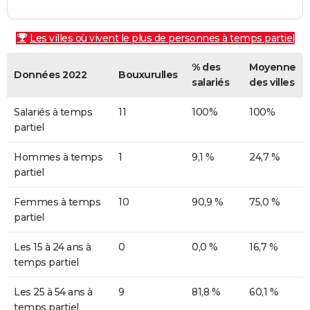
Les villes où vivent le plus de personnes à temps partiel
% des
Moyenne
Données 2022
Bouxurulles
salariés
des villes
Salariés à temps
11
100%
100%
partiel
Hommes à temps
1
9,1 %
24,7 %
partiel
Femmes à temps
10
90,9 %
75,0 %
partiel
Les 15 à 24 ans à
0
0,0 %
16,7 %
temps partiel
Les 25 à 54 ans à
9
81,8 %
60,1 %
temps partiel