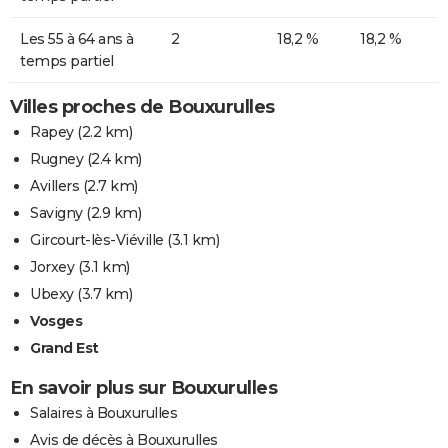
Les 55 à 64 ans à
2
18,2 %
18,2 %
temps partiel
Villes proches de Bouxurulles
Rapey
(2.2 km)
Rugney
(2.4 km)
Avillers
(2.7 km)
Savigny
(2.9 km)
Gircourt-lès-Viéville
(3.1 km)
Jorxey
(3.1 km)
Ubexy
(3.7 km)
Vosges
Grand Est
En savoir plus sur Bouxurulles
Salaires à Bouxurulles
Avis de décès à Bouxurulles