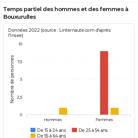
Temps partiel des hommes et des femmes à
Bouxurulles
Données 2022 (source : Linternaute.com d'après
l'Insee)
10
Nombre de personnes
7,5
5
2,5
0
Hommes
Femmes
De 15 à 24 ans
De 25 à 54 ans
De 55 à 64 ans