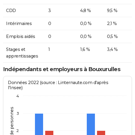
CDD
3
4,8 %
9,5 %
Intérimaires
0
0,0 %
2,1 %
Emplois aidés
0
0,0 %
0,5 %
Stages et
1
1,6 %
3,4 %
apprentissages
Indépendants et employeurs à Bouxurulles
Données 2022 (source : Linternaute.com d'après
l'Insee)
4
Nombre de personnes
3
2