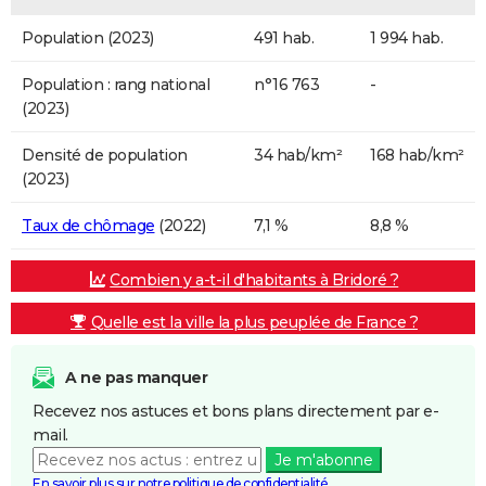
Population (2023)
491 hab.
1 994 hab.
Population : rang national
n°16 763
-
(2023)
Densité de population
34 hab/km²
168 hab/km²
(2023)
Taux de chômage
(2022)
7,1 %
8,8 %
Combien y a-t-il d'habitants à Bridoré ?
Quelle est la ville la plus peuplée de France ?
A ne pas manquer
Recevez nos astuces et bons plans directement par e-
mail.
Je m'abonne
En savoir plus sur notre politique de confidentialité