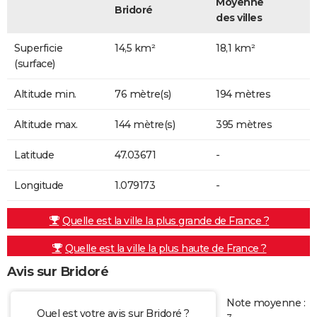
Moyenne
Bridoré
des villes
Superficie
14,5 km²
18,1 km²
(surface)
Altitude min.
76 mètre(s)
194 mètres
Altitude max.
144 mètre(s)
395 mètres
Latitude
47.03671
-
Longitude
1.079173
-
Quelle est la ville la plus grande de France ?
Quelle est la ville la plus haute de France ?
Avis sur Bridoré
Note moyenne :
Quel est votre avis sur Bridoré ?