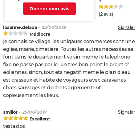
3
Donner mon avis
(
2
avis)
losanne.delaba
- 25/07/2019
Signaler
Médiocre
je connais ce village, les uniqaues commerces sont une
eglise, mairie, cimetiere. Toutes les autres necessites se
font dans le departement voisin. meme le telephone
fixe ne passe pas par ici. un tres bon point: le projet d'
eoliennes. sinon, tout ets negatif. meme le plan d eau
est crasseux et habite de voyageurs avec caravanes.
chats sauvages et dechets agrementent
copieusement les lieux.
smillor
- 25/06/2017
Signaler
Excellent
testastos