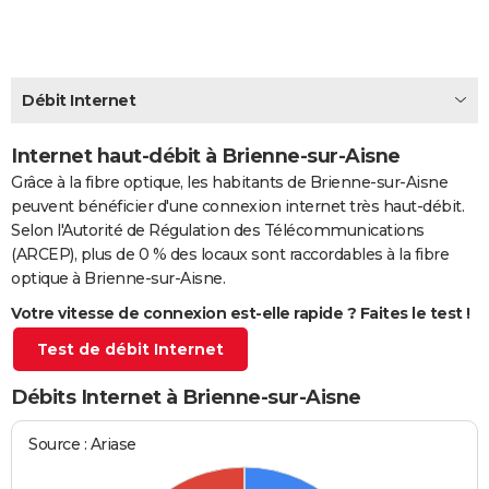
City break
Voyage de noces
Climat
Destinations
Voyage nature
Forum
+
PHOTO
GUIDES D'ACHAT
Débit Internet
BONS PLANS
Internet haut-débit à Brienne-sur-Aisne
CARTE DE VOEUX
Grâce à la fibre optique, les habitants de Brienne-sur-Aisne
Carte Bonne année
Carte Pâques
Carte de Noël
Carte Saint-Valentin
Carte d'anniversaire
DICTIONNAIRE
peuvent bénéficier d'une connexion internet très haut-débit.
Selon l'Autorité de Régulation des Télécommunications
Biographies
Expressions
Dictionnaire
Citations
Proverbes
PROGRAMME TV
(ARCEP), plus de 0 % des locaux sont raccordables à la fibre
optique à Brienne-sur-Aisne.
COPAINS D'AVANT
Votre vitesse de connexion est-elle rapide ? Faites le test !
Se connecter
Collèges
Universités
Service militaire
S'inscrire
Lycées
Primaires
Entreprises
Avis de recherche
AVIS DE DÉCÈS
Test de débit Internet
FORUM
Débits Internet à Brienne-sur-Aisne
Lifestyle
Sport
Television
Cinema
Bricolage
Culture
Auto
Voyage
Source : Ariase