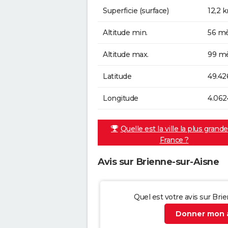
Superficie (surface)
12,2 
Altitude min.
56 mè
Altitude max.
99 mè
Latitude
49.4
Longitude
4.062
Quelle est la ville la plus grand
France ?
Avis sur Brienne-sur-Aisne
Quel est votre avis sur Bri
Donner mon a