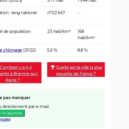
tion (2023)
277 hab.
1 994 hab.
tion : rang national
n°22 647
-
é de population
23 hab/km²
168
hab/km²
de chômage
(2022)
5,6 %
8,8 %
Combien y a-t-il
Quelle est la ville la plus
tants à Brienne-sur-
peuplée de France ?
Aisne ?
e pas manquer
 directement par e-mail.
e m'abonne
tialité