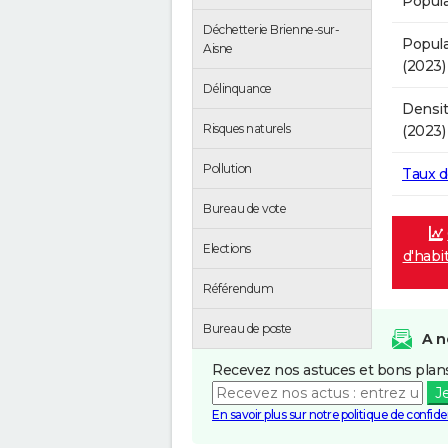
Popula
Déchetterie Brienne-sur-
Popula
Aisne
(2023)
Délinquance
Densit
Risques naturels
(2023)
Pollution
Taux 
Bureau de vote
Elections
d'habi
Référendum
Bureau de poste
A n
Recevez nos astuces et bons plans
J
En savoir plus sur notre politique de confiden