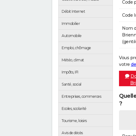
Code p
Débit Internet
Code 
Immobilier
Nom de
Brienn
Automobile
(gentil
Emploi, chômage
Vous pr
Météo, climat
votre
de
Impôts, IFI
Do
Br
Santé, social
Quelle
Entreprises, commerces
?
Ecoles, scolarité
Tourisme, loisirs
Avis de décès