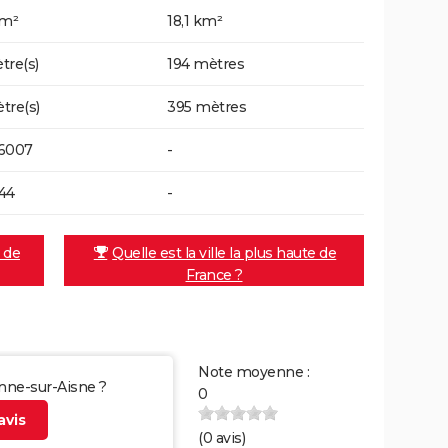
km²
18,1 km²
tre(s)
194 mètres
tre(s)
395 mètres
26007
-
44
-
e de
Quelle est la ville la plus haute de
France ?
Note moyenne :
enne-sur-Aisne ?
0
vis
(
0
avis)