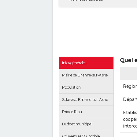
Quel e
Infos générales
Mairie de Brienne-sur-Aisne
Régio
Population
Dépar
Salaires à Brienne-sur-Aisne
Prix de l'eau
Etabli
coopér
Budget municipal
inter
Couverture 5G, mobile