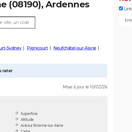
ne
(08190), Ardennes
Lint
urt-Sydney
Pignicourt
Neufchâtel-sur-Aisne
 rater
Mise à jour le 10/02/26
Superficie
Altitude
Avis sur Brienne-sur-Aisne
Carte