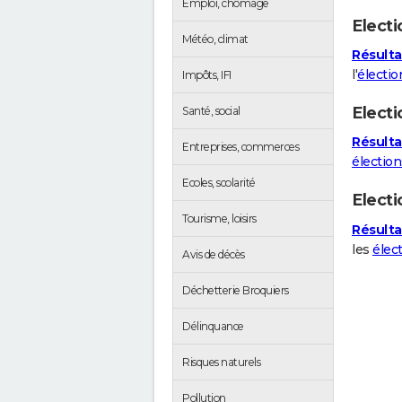
Emploi, chômage
Electi
Météo, climat
Résulta
l'
électio
Impôts, IFI
Electi
Santé, social
Résulta
Entreprises, commerces
élection
Ecoles, scolarité
Elect
Tourisme, loisirs
Résulta
les
élec
Avis de décès
Déchetterie Broquiers
Délinquance
Risques naturels
Pollution