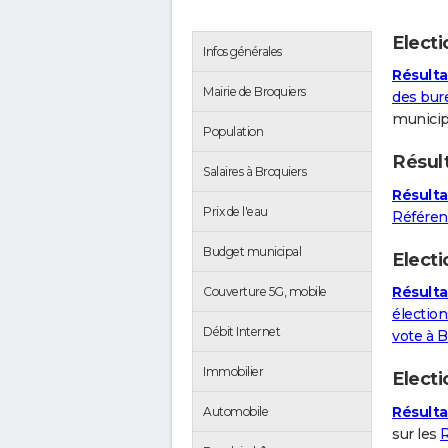
Elect
Infos générales
Résulta
Mairie de Broquiers
des bur
municip
Population
Résul
Salaires à Broquiers
Résulta
Prix de l'eau
Référe
Budget municipal
Electi
Résulta
Couverture 5G, mobile
élection
Débit Internet
vote à B
Immobilier
Elect
Résulta
Automobile
sur les
R