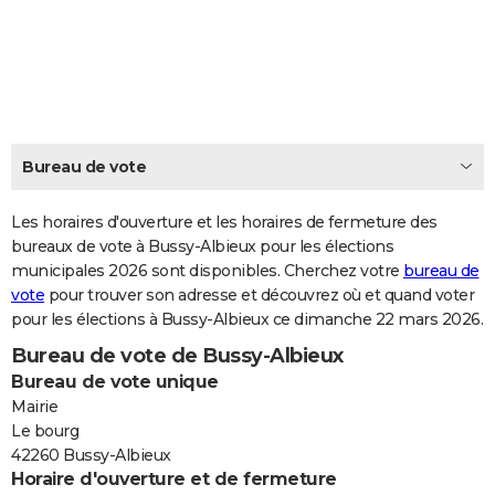
City break
Voyage de noces
Climat
Destinations
Voyage nature
Forum
+
PHOTO
GUIDES D'ACHAT
BONS PLANS
CARTE DE VOEUX
Bureau de vote
Carte Bonne année
Carte Pâques
Carte de Noël
Carte Saint-Valentin
Carte d'anniversaire
DICTIONNAIRE
Les horaires d'ouverture et les horaires de fermeture des
Biographies
Expressions
bureaux de vote à Bussy-Albieux pour les élections
Dictionnaire
Citations
Proverbes
PROGRAMME TV
municipales 2026 sont disponibles. Cherchez votre
bureau de
vote
pour trouver son adresse et découvrez où et quand voter
COPAINS D'AVANT
pour les élections à Bussy-Albieux ce dimanche 22 mars 2026.
Se connecter
Collèges
Universités
Service militaire
S'inscrire
Lycées
Primaires
Entreprises
Avis de recherche
AVIS DE DÉCÈS
Bureau de vote de Bussy-Albieux
Bureau de vote unique
FORUM
Mairie
Lifestyle
Sport
Television
Cinema
Bricolage
Culture
Auto
Voyage
Le bourg
42260 Bussy-Albieux
Horaire d'ouverture et de fermeture