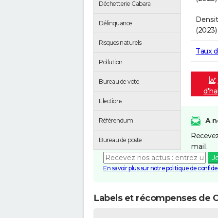
Déchetterie Cabara
Densit
Délinquance
(2023)
Risques naturels
Taux 
Pollution
Bureau de vote
d'ha
Elections
A n
Référendum
Recevez
Bureau de poste
mail.
J
En savoir plus sur notre politique de confiden
Labels et récompenses de 