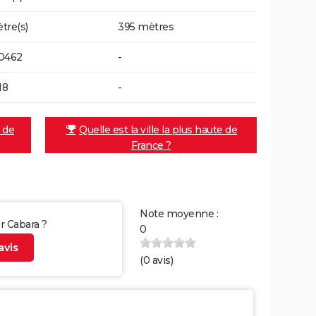
tre(s)
395 mètres
0462
-
18
-
e de
Quelle est la ville la plus haute de
France ?
Note moyenne :
ur Cabara ?
0
vis
(
0
avis)