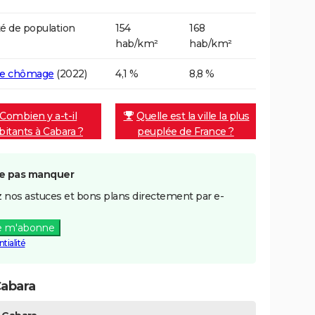
é de population
154
168
hab/km²
hab/km²
de chômage
(2022)
4,1 %
8,8 %
Combien y a-t-il
Quelle est la ville la plus
bitants à Cabara ?
peuplée de France ?
e pas manquer
 nos astuces et bons plans directement par e-
e m'abonne
tialité
Cabara