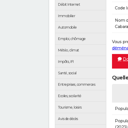
Débit Internet
Code 
Immobilier
Nom de
Cabara 
Automobile
Emploi, chômage
Vous pr
démén
Météo, climat
Do
Impôts, IFI
Santé, social
Quelle
Entreprises, commerces
Ecoles, scolarité
Tourisme, loisirs
Popula
Avis de décès
Popula
(2023)