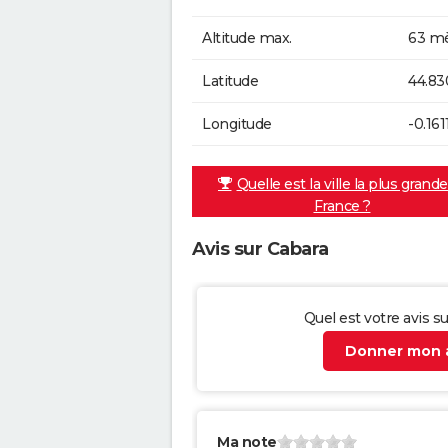
Altitude max.
63 mè
Latitude
44.83
Longitude
-0.161
Quelle est la ville la plus grand
France ?
Avis sur Cabara
Quel est votre avis s
Donner mon a
Ma note