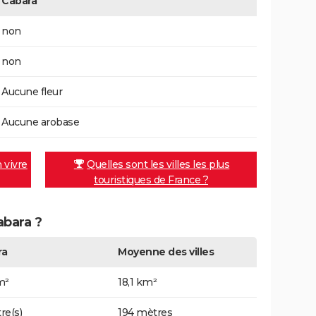
Cabara
non
non
Aucune fleur
Aucune arobase
n vivre
Quelles sont les villes les plus
touristiques de France ?
abara ?
ra
Moyenne des villes
m²
18,1 km²
re(s)
194 mètres