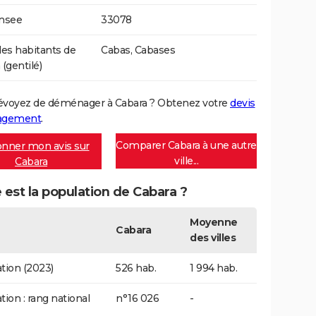
Insee
33078
s habitants de
Cabas, Cabases
(gentilé)
évoyez de déménager à Cabara ? Obtenez votre
devis
agement
.
Comparer Cabara à une autre
nner mon avis sur
ville...
Cabara
 est la population de Cabara ?
Moyenne
Cabara
des villes
tion (2023)
526 hab.
1 994 hab.
tion : rang national
n°16 026
-