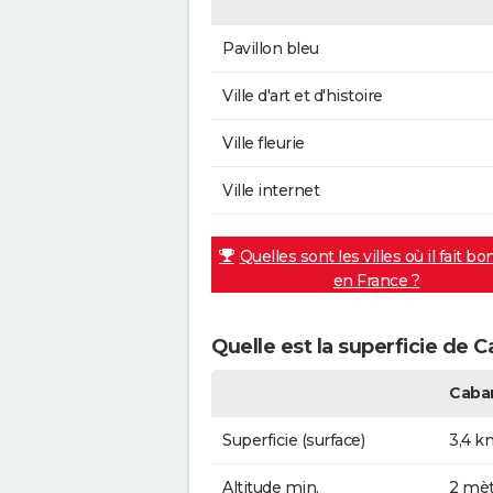
Pavillon bleu
Ville d'art et d'histoire
Ville fleurie
Ville internet
Quelles sont les villes où il fait bo
en France ?
Quelle est la superficie de C
Caba
Superficie (surface)
3,4 k
Altitude min.
2 mèt