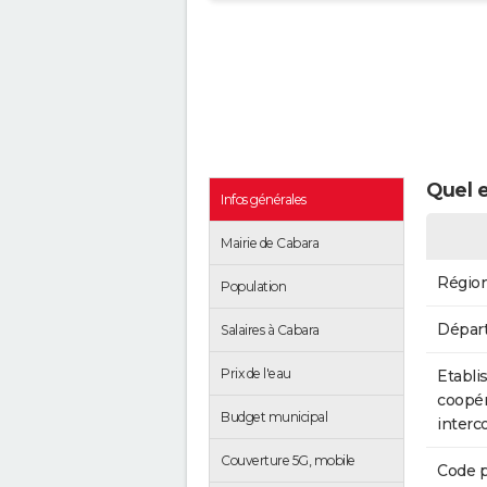
Quel e
Infos générales
Mairie de Cabara
Régio
Population
Dépar
Salaires à Cabara
Prix de l'eau
Etabli
coopér
Budget municipal
inter
Couverture 5G, mobile
Code p