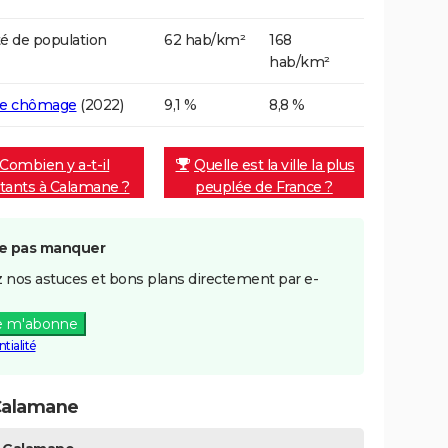
é de population
62 hab/km²
168
hab/km²
de chômage
(2022)
9,1 %
8,8 %
Combien y a-t-il
Quelle est la ville la plus
itants à Calamane ?
peuplée de France ?
e pas manquer
 nos astuces et bons plans directement par e-
e m'abonne
tialité
Calamane