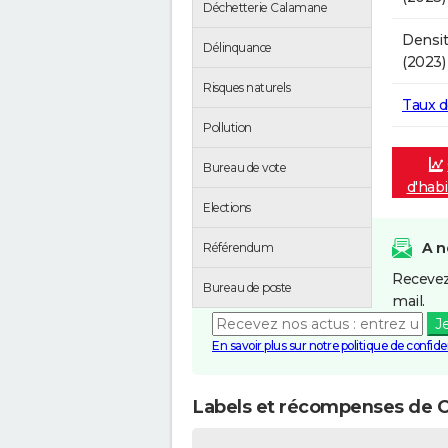
Déchetterie Calamane
Densit
Délinquance
(2023)
Risques naturels
Taux 
Pollution
Bureau de vote
d'hab
Elections
A n
Référendum
Recevez
Bureau de poste
mail.
J
En savoir plus sur notre politique de confiden
Labels et récompenses de 