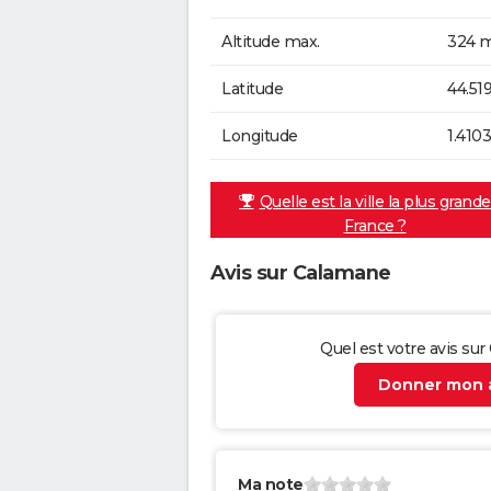
Altitude max.
324 m
Latitude
44.51
Longitude
1.410
Quelle est la ville la plus grand
France ?
Avis sur Calamane
Quel est votre avis su
Donner mon a
Ma note