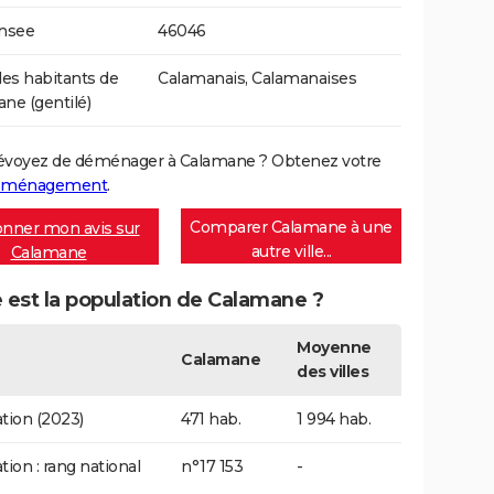
Insee
46046
s habitants de
Calamanais, Calamanaises
ne (gentilé)
évoyez de déménager à Calamane ? Obtenez votre
déménagement
.
Comparer Calamane à une
nner mon avis sur
autre ville...
Calamane
 est la population de Calamane ?
Moyenne
Calamane
des villes
tion (2023)
471 hab.
1 994 hab.
tion : rang national
n°17 153
-