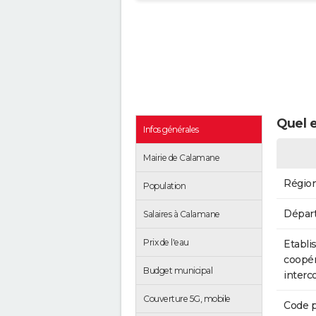
Quel e
Infos générales
Mairie de Calamane
Régio
Population
Dépar
Salaires à Calamane
Prix de l'eau
Etabli
coopér
Budget municipal
inter
Couverture 5G, mobile
Code p