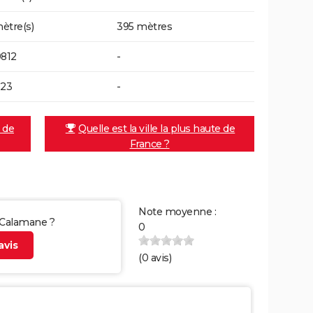
ètre(s)
395 mètres
9812
-
323
-
e de
Quelle est la ville la plus haute de
France ?
Note moyenne :
r Calamane ?
0
vis
(
0
avis)