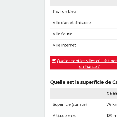
Pavillon bleu
Ville d'art et d'histoire
Ville fleurie
Ville internet
Quelles sont les villes où il fait bo
en France ?
Quelle est la superficie de 
Cala
Superficie (surface)
7,6 k
Altitude min.
139 m