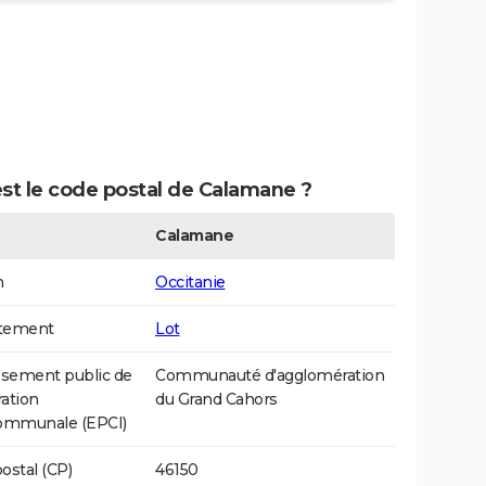
st le code postal de Calamane ?
Calamane
n
Occitanie
tement
Lot
ssement public de
Communauté d'agglomération
ation
du Grand Cahors
communale (EPCI)
ostal (CP)
46150