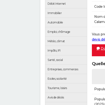
Débit Internet
Code 
Immobilier
Nom de
Calama
Automobile
Emploi, chômage
Vous pr
devis 
Météo, climat
Do
Impôts, IFI
Santé, social
Quelle
Entreprises, commerces
Ecoles, scolarité
Tourisme, loisirs
Popula
Avis de décès
Popula
(2023)