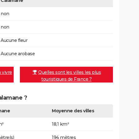
Calamane
non
non
Aucune fleur
Aucune arobase
n vivre
Quelles sont les villes les plus
touristiques de France ?
Calamane ?
mane
Moyenne des villes
m²
18,1 km²
ètre(s)
194 mètres