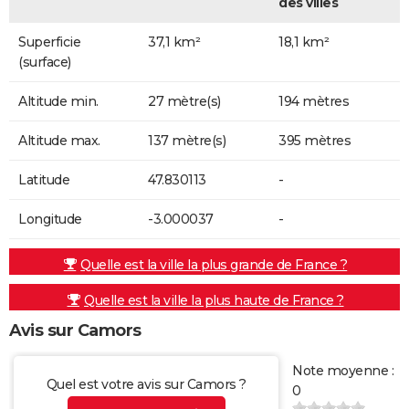
des villes
Superficie
37,1 km²
18,1 km²
(surface)
Altitude min.
27 mètre(s)
194 mètres
Altitude max.
137 mètre(s)
395 mètres
Latitude
47.830113
-
Longitude
-3.000037
-
Quelle est la ville la plus grande de France ?
Quelle est la ville la plus haute de France ?
Avis sur Camors
Note moyenne :
Quel est votre avis sur Camors ?
0