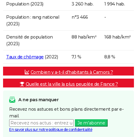
Population (2023)
3 260 hab.
1 994 hab.
Population : rang national
n°3 466
-
(2023)
Densité de population
88 hab/km²
168 hab/km²
(2023)
Taux de chômage
(2022)
7,1 %
8,8 %
Combien y a-t-il d'habitants à Camors ?
Quelle est la ville la plus peuplée de France ?
A ne pas manquer
Recevez nos astuces et bons plans directement par e-
mail.
Je m'abonne
En savoir plus sur notre politique de confidentialité