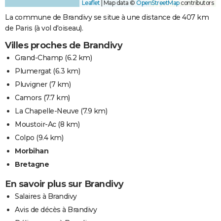
Leaflet
|
Map data ©
OpenStreetMap
contributors
La commune de Brandivy se situe à une distance de 407 km
de Paris (à vol d'oiseau).
Villes proches de Brandivy
Grand-Champ
(6.2 km)
Plumergat
(6.3 km)
Pluvigner
(7 km)
Camors
(7.7 km)
La Chapelle-Neuve
(7.9 km)
Moustoir-Ac
(8 km)
Colpo
(9.4 km)
Morbihan
Bretagne
En savoir plus sur Brandivy
Salaires à Brandivy
Avis de décès à Brandivy