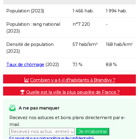
Population (2023)
1 466 hab.
1 994 hab.
Population : rang national
n°7 220
-
(2023)
Densité de population
57 hab/km²
168 hab/km²
(2023)
Taux de chômage
(2022)
7,1 %
8,8 %
Combien y a-t-il d'habitants à Brandivy ?
Quelle est la ville la plus peuplée de France ?
A ne pas manquer
Recevez nos astuces et bons plans directement par e-
mail.
Je m'abonne
En savoir plus sur notre politique de confidentialité