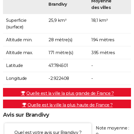
Moyenne
Brandivy
des villes
Superficie
25,9 km²
18,1 km²
(surface)
Altitude min.
28 mètre(s)
194 mètres
Altitude max.
171 mètre(s)
395 mètres
Latitude
47.784501
-
Longitude
-2.922408
-
Quelle est la ville la plus grande de France ?
Quelle est la ville la plus haute de France ?
Avis sur Brandivy
Note moyenne :
Quel est votre avis sur Brandivy ?