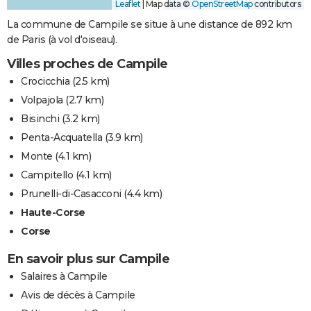
Leaflet
|
Map data ©
OpenStreetMap
contributors
La commune de Campile se situe à une distance de 892 km
de Paris (à vol d'oiseau).
Villes proches de Campile
Crocicchia
(2.5 km)
Volpajola
(2.7 km)
Bisinchi
(3.2 km)
Penta-Acquatella
(3.9 km)
Monte
(4.1 km)
Campitello
(4.1 km)
Prunelli-di-Casacconi
(4.4 km)
Haute-Corse
Corse
En savoir plus sur Campile
Salaires à Campile
Avis de décès à Campile