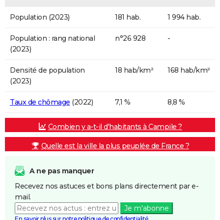
Population (2023)
181 hab.
1 994 hab.
Population : rang national
n°26 928
-
(2023)
Densité de population
18 hab/km²
168 hab/km²
(2023)
Taux de chômage
(2022)
7,1 %
8,8 %
Combien y a-t-il d'habitants à Campile ?
Quelle est la ville la plus peuplée de France ?
A ne pas manquer
Recevez nos astuces et bons plans directement par e-
mail.
Je m'abonne
En savoir plus sur notre politique de confidentialité