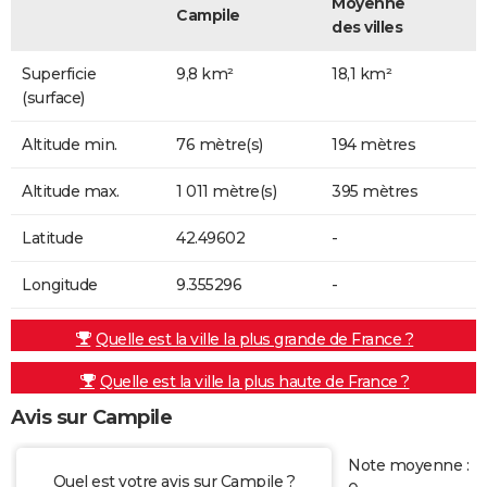
Moyenne
Campile
des villes
Superficie
9,8 km²
18,1 km²
(surface)
Altitude min.
76 mètre(s)
194 mètres
Altitude max.
1 011 mètre(s)
395 mètres
Latitude
42.49602
-
Longitude
9.355296
-
Quelle est la ville la plus grande de France ?
Quelle est la ville la plus haute de France ?
Avis sur Campile
Note moyenne :
Quel est votre avis sur Campile ?