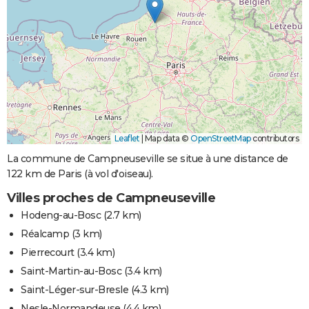
Leaflet
|
Map data ©
OpenStreetMap
contributors
La commune de Campneuseville se situe à une distance de
122 km de Paris (à vol d'oiseau).
Villes proches de Campneuseville
Hodeng-au-Bosc
(2.7 km)
Réalcamp
(3 km)
Pierrecourt
(3.4 km)
Saint-Martin-au-Bosc
(3.4 km)
Saint-Léger-sur-Bresle
(4.3 km)
Nesle-Normandeuse
(4.4 km)