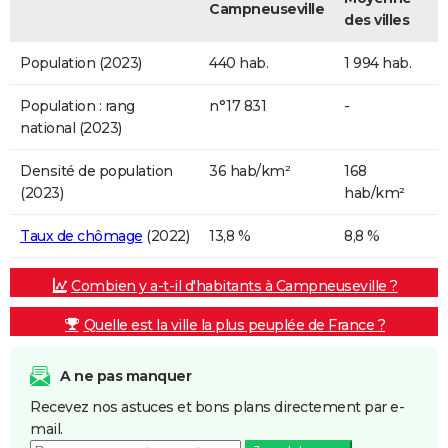
Campneuseville
des villes
Population (2023)
440 hab.
1 994 hab.
Population : rang
n°17 831
-
national (2023)
Densité de population
36 hab/km²
168
(2023)
hab/km²
Taux de chômage
(2022)
13,8 %
8,8 %
Combien y a-t-il d'habitants à Campneuseville ?
Quelle est la ville la plus peuplée de France ?
A ne pas manquer
Recevez nos astuces et bons plans directement par e-
mail.