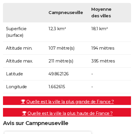
Moyenne
Campneuseville
des villes
Superficie
12,3 km²
18,1 km²
(surface)
Altitude min.
107 mètre(s)
194 mètres
Altitude max.
211 mètre(s)
395 mètres
Latitude
49.862126
-
Longitude
1.662615
-
Quelle est la ville la plus grande de France ?
Quelle est la ville la plus haute de France ?
Avis sur Campneuseville