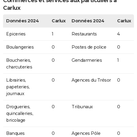
Commerces et services aux particuliers à
Carlux
Données 2024
Carlux
Données 2024
Carlux
Epiceries
1
Restaurants
4
Boulangeries
0
Postes de police
0
Boucheries,
0
Gendarmeries
1
charcuteries
Librairies,
0
Agences du Trésor
0
papeteries,
journaux
Drogueries,
0
Tribunaux
0
quincalleries,
bricolage
Banques
0
Agences Pôle
0