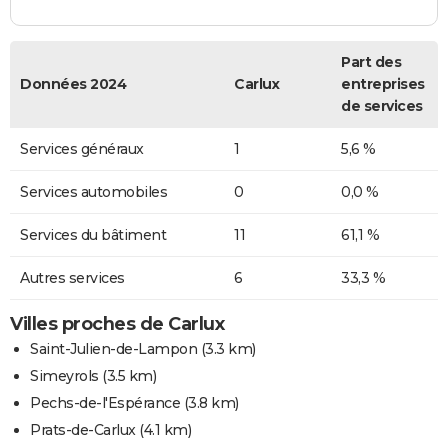
Part des
Données 2024
Carlux
entreprises
de services
Services généraux
1
5,6 %
Services automobiles
0
0,0 %
Services du bâtiment
11
61,1 %
Autres services
6
33,3 %
Villes proches de Carlux
Saint-Julien-de-Lampon
(3.3 km)
Simeyrols
(3.5 km)
Pechs-de-l'Espérance
(3.8 km)
Prats-de-Carlux
(4.1 km)