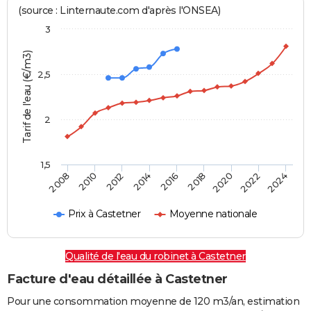
(source : Linternaute.com d'après l'ONSEA)
3
Tarif de l'eau (€/m3)
2,5
2
1,5
2016
2014
2024
2012
2022
2010
2020
2008
2018
Prix à Castetner
Moyenne nationale
Qualité de l'eau du robinet à Castetner
Facture d'eau détaillée à Castetner
Pour une consommation moyenne de 120 m3/an, estimation