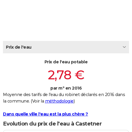
City break
Voyage de noces
Climat
Destinations
Voyage nature
Forum
+
PHOTO
GUIDES D'ACHAT
BONS PLANS
CARTE DE VOEUX
Prix de l'eau
Carte Bonne année
Carte Pâques
Carte de Noël
Carte Saint-Valentin
Carte d'anniversaire
DICTIONNAIRE
Prix de l'eau potable
Biographies
Expressions
Dictionnaire
Citations
Proverbes
PROGRAMME TV
2,78 €
COPAINS D'AVANT
par m³ en 2016
Se connecter
Collèges
Universités
Service militaire
S'inscrire
Lycées
Primaires
Entreprises
Avis de recherche
AVIS DE DÉCÈS
Moyenne des tarifs de l'eau du robinet déclarés en 2016 dans
la commune. (Voir la
méthodologie
)
FORUM
Lifestyle
Sport
Television
Cinema
Bricolage
Culture
Auto
Voyage
Dans quelle ville l'eau est la plus chère ?
Evolution du prix de l'eau à Castetner