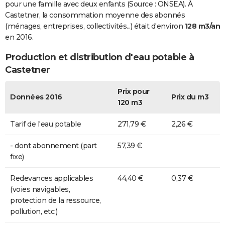
pour une famille avec deux enfants (Source : ONSEA). À
Castetner, la consommation moyenne des abonnés
(ménages, entreprises, collectivités...) était d'environ
128 m3/an
en 2016.
Production et distribution d'eau potable à
Castetner
Prix pour
Données 2016
Prix du m3
120 m3
Tarif de l'eau potable
271,79 €
2,26 €
- dont abonnement (part
57,39 €
fixe)
Redevances applicables
44,40 €
0,37 €
(voies navigables,
protection de la ressource,
pollution, etc.)