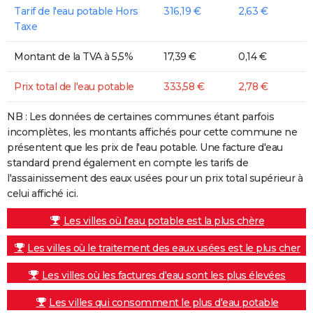
Tarif de l'eau potable Hors
316,19 €
2,63 €
Taxe
Montant de la TVA à 5,5%
17,39 €
0,14 €
Prix total de l'eau potable
333,58 €
2,78 €
NB : Les données de certaines communes étant parfois
incomplètes, les montants affichés pour cette commune ne
présentent que les prix de l'eau potable. Une facture d'eau
standard prend également en compte les tarifs de
l'assainissement des eaux usées pour un prix total supérieur à
celui affiché ici.
Les villes où l'eau potable est la plus chère
Les villes où le traitement des eaux usées est le plus cher
Les villes où les factures d'eau sont les plus élevées
Les villes qui consomment le plus d'eau potable