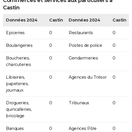
Commerces et services aux particuliers à
Castin
Données 2024
Castin
Données 2024
Castin
Epiceries
0
Restaurants
0
Boulangeries
0
Postes de police
0
Boucheries,
0
Gendarmeries
0
charcuteries
Librairies,
0
Agences du Trésor
0
papeteries,
journaux
Drogueries,
0
Tribunaux
0
quincalleries,
bricolage
Banques
0
Agences Pôle
0