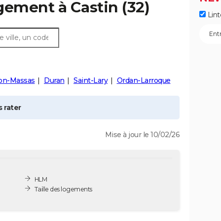
ogement à
Castin
(32)
Lint
lon-Massas
Duran
Saint-Lary
Ordan-Larroque
 rater
Mise à jour le 10/02/26
HLM
Taille des logements