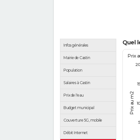
Quel l
Infos générales
Prix 
Mairie de Castin
2
Population
Salaires à Castin
1
Prix au m2
Prix de l'eau
1
Budget municipal
Couverture 5G, mobile
Débit Internet