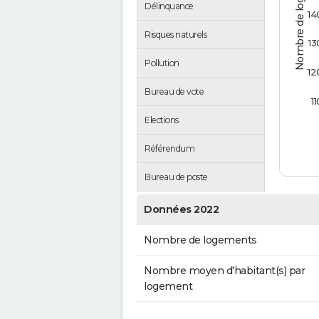
Nombre de logements
Délinquance
14
Risques naturels
13
Pollution
12
Bureau de vote
11
Elections
Référendum
Bureau de poste
Données 2022
Nombre de logements
Nombre moyen d'habitant(s) par
logement