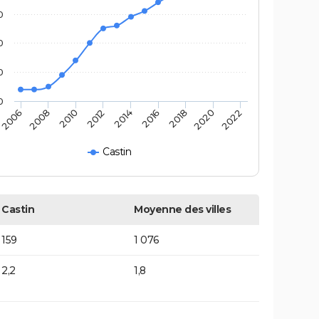
0
0
0
0
2020
2014
2008
2018
2012
2006
2022
2016
2010
Castin
Castin
Moyenne des villes
159
1 076
2,2
1,8