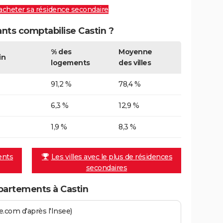
 acheter sa résidence secondaire
ts comptabilise Castin ?
% des
Moyenne
in
logements
des villes
91,2 %
78,4 %
6,3 %
12,9 %
1,9 %
8,3 %
ents
Les villes avec le plus de résidences
secondaires
artements à Castin
.com d'après l'Insee)