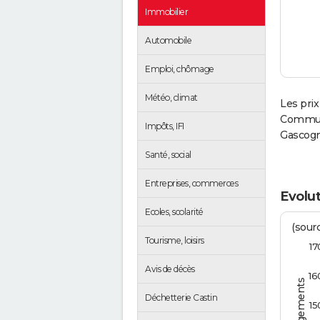
Immobilier
Automobile
Emploi, chômage
Météo, climat
Les prix
Communa
Impôts, IFI
Gascogn
Santé, social
Entreprises, commerces
Evolut
Ecoles, scolarité
(sourc
Tourisme, loisirs
17
Avis de décès
16
Déchetterie Castin
15