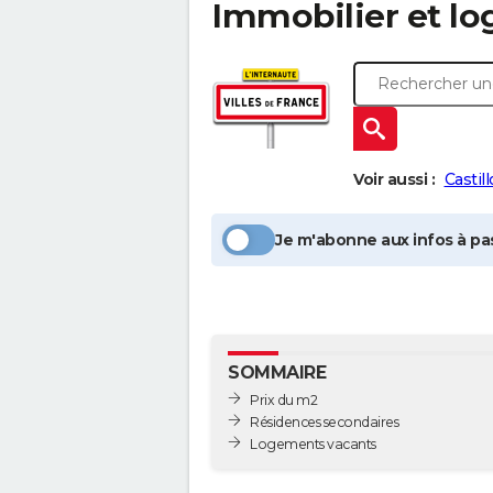
Immobilier et l
Voir aussi :
Castil
Je m'abonne aux infos à pas
SOMMAIRE
Prix du m2
Résidences secondaires
Logements vacants