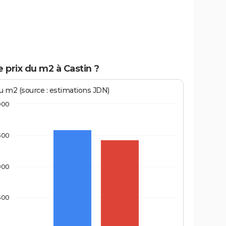
e prix du m2 à Castin ?
au m2 (source : estimations JDN)
000
500
000
500