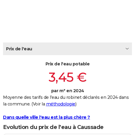
City break
Voyage de noces
Climat
Destinations
Voyage nature
Forum
+
PHOTO
GUIDES D'ACHAT
BONS PLANS
CARTE DE VOEUX
Prix de l'eau
Carte Bonne année
Carte Pâques
Carte de Noël
Carte Saint-Valentin
Carte d'anniversaire
DICTIONNAIRE
Prix de l'eau potable
Biographies
Expressions
Dictionnaire
Citations
Proverbes
PROGRAMME TV
3,45 €
COPAINS D'AVANT
par m³ en 2024
Se connecter
Collèges
Universités
Service militaire
S'inscrire
Lycées
Primaires
Entreprises
Avis de recherche
AVIS DE DÉCÈS
Moyenne des tarifs de l'eau du robinet déclarés en 2024 dans
la commune. (Voir la
méthodologie
)
FORUM
Lifestyle
Sport
Television
Cinema
Bricolage
Culture
Auto
Voyage
Dans quelle ville l'eau est la plus chère ?
Evolution du prix de l'eau à Caussade