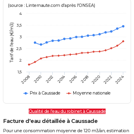
(source : Linternaute.com d'après l'ONSEA)
4
Tarif de l'eau (€/m3)
3,5
3
2,5
2
1,5
2016
2014
2024
2012
2022
2010
2020
2008
2018
Prix à Caussade
Moyenne nationale
Qualité de l'eau du robinet à Caussade
Facture d'eau détaillée à Caussade
Pour une consommation moyenne de 120 m3/an, estimation