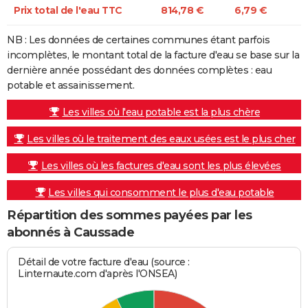
Prix total de l'eau TTC
814,78 €
6,79 €
NB : Les données de certaines communes étant parfois
incomplètes, le montant total de la facture d'eau se base sur la
dernière année possédant des données complètes : eau
potable et assainissement.
Les villes où l'eau potable est la plus chère
Les villes où le traitement des eaux usées est le plus cher
Les villes où les factures d'eau sont les plus élevées
Les villes qui consomment le plus d'eau potable
Répartition des sommes payées par les
abonnés à Caussade
Détail de votre facture d'eau (source :
Linternaute.com d'après l'ONSEA)