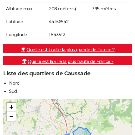
Altitude max.
208 mètre(s)
395 mètres
Latitude
44.156542
-
Longitude
1.543512
-
Quelle est la ville la plus grande de France ?
Quelle est la ville la plus haute de France ?
Liste des quartiers de Caussade
Nord
Sud
+
−