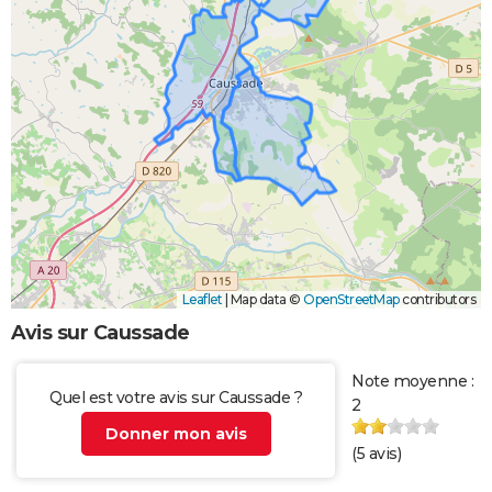
Leaflet
|
Map data ©
OpenStreetMap
contributors
Avis sur Caussade
Note moyenne :
Quel est votre avis sur Caussade ?
2
Donner mon avis
(
5
avis)