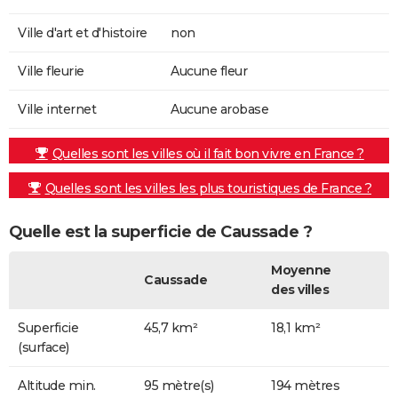
Ville d'art et d'histoire
non
Ville fleurie
Aucune fleur
Ville internet
Aucune arobase
Quelles sont les villes où il fait bon vivre en France ?
Quelles sont les villes les plus touristiques de France ?
Quelle est la superficie de Caussade ?
Moyenne
Caussade
des villes
Superficie
45,7 km²
18,1 km²
(surface)
Altitude min.
95 mètre(s)
194 mètres