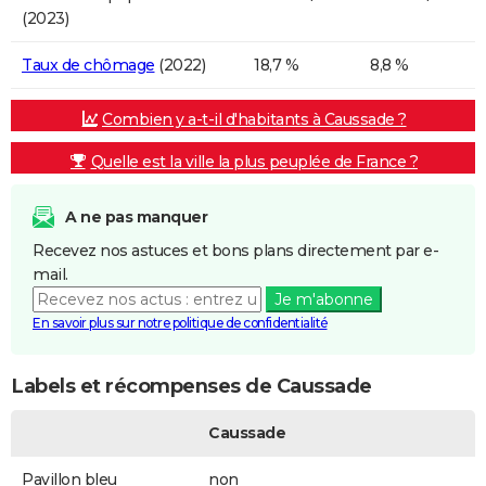
(2023)
Taux de chômage
(2022)
18,7 %
8,8 %
Combien y a-t-il d'habitants à Caussade ?
Quelle est la ville la plus peuplée de France ?
A ne pas manquer
Recevez nos astuces et bons plans directement par e-
mail.
Je m'abonne
En savoir plus sur notre politique de confidentialité
Labels et récompenses de Caussade
Caussade
Pavillon bleu
non