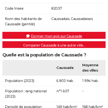
Code Insee
82037
Nom des habitants de
Caussadais, Caussadaises
Caussade (gentilé)
Donner mon avis sur Caussade
Comparer Caussade à une autre ville...
Quelle est la population de Caussade ?
Moyenne
Caussade
des villes
Population (2023)
6 803 hab.
1 994 hab.
Population : rang national
n°1 607
-
(2023)
Densité de population
149 hab/km²
168 hab/km²