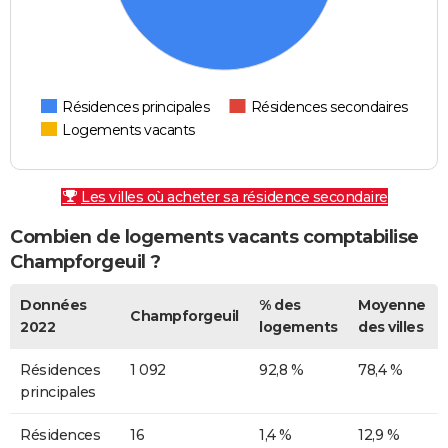
Résidences principales
Résidences secondaires
Logements vacants
Les villes où acheter sa résidence secondaire
Combien de logements vacants comptabilise
Champforgeuil ?
Données
% des
Moyenne
Champforgeuil
2022
logements
des villes
Résidences
1 092
92,8 %
78,4 %
principales
Résidences
16
1,4 %
12,9 %