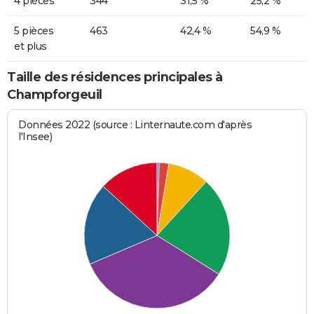
4 pièces
344
31,5 %
25,2 %
5 pièces
463
42,4 %
54,9 %
et plus
Taille des résidences principales à
Champforgeuil
Données 2022 (source : Linternaute.com d'après
l'Insee)