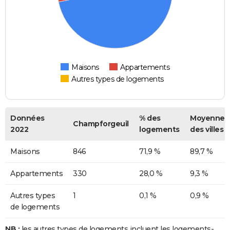
Maisons
Appartements
Autres types de logements
Données
% des
Moyenne
Champforgeuil
2022
logements
des villes
Maisons
846
71,9 %
89,7 %
Appartements
330
28,0 %
9,3 %
Autres types
1
0,1 %
0,9 %
de logements
NB :
les autres types de logements incluent les logements-