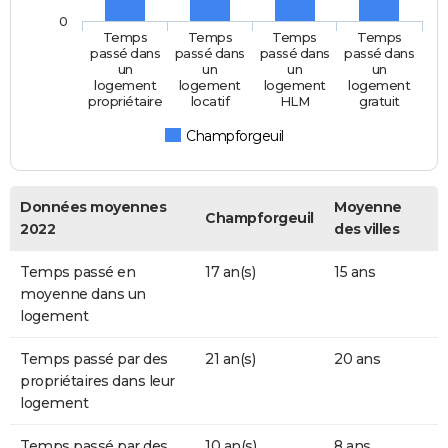
0
Temps
Temps
Temps
Temps
passé dans
passé dans
passé dans
passé dans
un
un
un
un
logement
logement
logement
logement
propriétaire
locatif
HLM
gratuit
Champforgeuil
Données moyennes
Moyenne
Champforgeuil
2022
des villes
Temps passé en
17 an(s)
15 ans
moyenne dans un
logement
Temps passé par des
21 an(s)
20 ans
propriétaires dans leur
logement
Temps passé par des
10 an(s)
8 ans