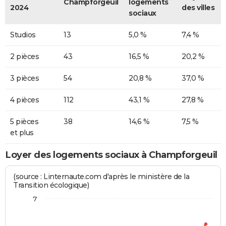
Champforgeuil
logements
2024
des villes
sociaux
Studios
13
5,0 %
7,4 %
2 pièces
43
16,5 %
20,2 %
3 pièces
54
20,8 %
37,0 %
4 pièces
112
43,1 %
27,8 %
5 pièces
38
14,6 %
7,5 %
et plus
Loyer des logements sociaux à Champforgeuil
(source : Linternaute.com d'après le ministère de la
Transition écologique)
7