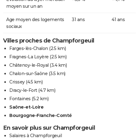
moyen sur un an
Age moyen des logements
31 ans
41 ans
sociaux
Villes proches de Champforgeuil
Farges-lès-Chalon
(2.5 km)
Fragnes-La Loyère
(2.5 km)
Châtenoy-le-Royal
(3.4 km)
Chalon-sur-Saône
(3.5 km)
Crissey
(4.5 km)
Dracy-le-Fort
(4.7 km)
Fontaines
(5.2 km)
Saône-et-Loire
Bourgogne-Franche-Comté
En savoir plus sur Champforgeuil
Salaires à Champforgeuil