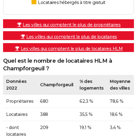
Locataires hébergés à titre gratuit
Les villes qui comptent le plus de propriétaires
Les villes qui comptent le plus de locataires
Les villes qui comptent le plus de locataires HLM
Quel est le nombre de locataires HLM à
Champforgeuil ?
Données
% des
Moyenne
Champforgeuil
2022
logements
des villes
Propriétaires
680
62,3 %
78,6 %
Locataires
388
35,5 %
18,6 %
- dont
209
19,1 %
3,4 %
locataires