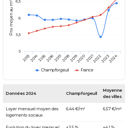
6,5
Prix moyen au m²
6
5,5
5
2014
2017
2020
2023
2015
2018
2021
2024
2013
2016
2019
2022
Champforgeuil
France
Moyenne
Données 2024
Champforgeuil
des villes
Loyer mensuel moyen des
6,44 €/m²
6,57 €/m²
logements sociaux
Evolution du loyer mensuel
+3,5 %
+4,1 %