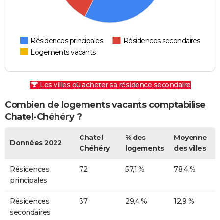
Résidences principales
Résidences secondaires
Logements vacants
Les villes où acheter sa résidence secondaire
Combien de logements vacants comptabilise
Chatel-Chéhéry ?
Chatel-
% des
Moyenne
Données 2022
Chéhéry
logements
des villes
Résidences
72
57,1 %
78,4 %
principales
Résidences
37
29,4 %
12,9 %
secondaires