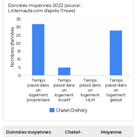
Données moyennes 2022 (source :
Linternaute.com d'après l'Insee)
35
30
Nombres d'années
25
20
15
10
5
0
Temps
Temps
Temps
Temps
passé dans
passé dans
passé dans
passé dans
un
un
un
un
logement
logement
logement
logement
propriétaire
locatif
HLM
gratuit
Chatel-Chéhéry
Données moyennes
Chatel-
Moyenne