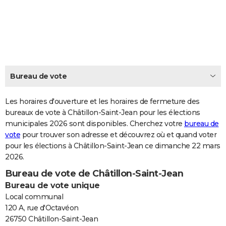
City break
Voyage de noces
Climat
Destinations
Voyage nature
Forum
+
PHOTO
GUIDES D'ACHAT
BONS PLANS
CARTE DE VOEUX
Bureau de vote
Carte Bonne année
Carte Pâques
Carte de Noël
Carte Saint-Valentin
Carte d'anniversaire
DICTIONNAIRE
Les horaires d'ouverture et les horaires de fermeture des
Biographies
Expressions
bureaux de vote à Châtillon-Saint-Jean pour les élections
Dictionnaire
Citations
Proverbes
PROGRAMME TV
municipales 2026 sont disponibles. Cherchez votre
bureau de
vote
pour trouver son adresse et découvrez où et quand voter
COPAINS D'AVANT
pour les élections à Châtillon-Saint-Jean ce dimanche 22 mars
Se connecter
Collèges
Universités
Service militaire
S'inscrire
Lycées
Primaires
Entreprises
Avis de recherche
AVIS DE DÉCÈS
2026.
Bureau de vote de Châtillon-Saint-Jean
FORUM
Bureau de vote unique
Lifestyle
Sport
Television
Cinema
Bricolage
Culture
Auto
Voyage
Local communal
120 A, rue d'Octavéon
26750 Châtillon-Saint-Jean