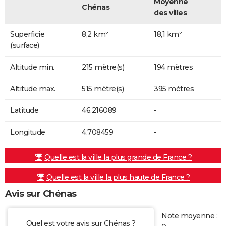
Moyenne
Chénas
des villes
Superficie
8,2 km²
18,1 km²
(surface)
Altitude min.
215 mètre(s)
194 mètres
Altitude max.
515 mètre(s)
395 mètres
Latitude
46.216089
-
Longitude
4.708459
-
Quelle est la ville la plus grande de France ?
Quelle est la ville la plus haute de France ?
Avis sur Chénas
Note moyenne :
Quel est votre avis sur Chénas ?