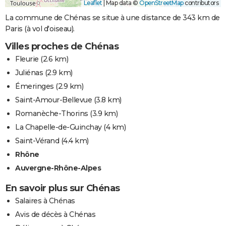
Leaflet
|
Map data ©
OpenStreetMap
contributors
La commune de Chénas se situe à une distance de 343 km de
Paris (à vol d'oiseau).
Villes proches de Chénas
Fleurie
(2.6 km)
Juliénas
(2.9 km)
Émeringes
(2.9 km)
Saint-Amour-Bellevue
(3.8 km)
Romanèche-Thorins
(3.9 km)
La Chapelle-de-Guinchay
(4 km)
Saint-Vérand
(4.4 km)
Rhône
Auvergne-Rhône-Alpes
En savoir plus sur Chénas
Salaires à Chénas
Avis de décès à Chénas