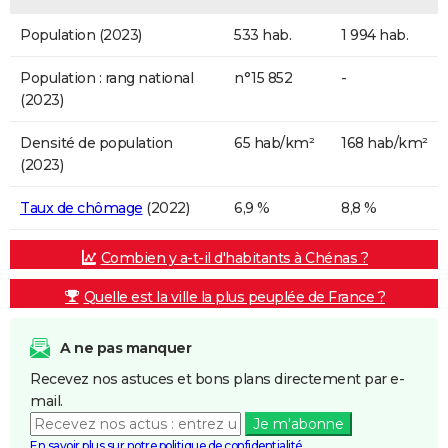
Population (2023)
533 hab.
1 994 hab.
Population : rang national
n°15 852
-
(2023)
Densité de population
65 hab/km²
168 hab/km²
(2023)
Taux de chômage
(2022)
6,9 %
8,8 %
Combien y a-t-il d'habitants à Chénas ?
Quelle est la ville la plus peuplée de France ?
A ne pas manquer
Recevez nos astuces et bons plans directement par e-
mail.
Je m'abonne
En savoir plus sur notre politique de confidentialité