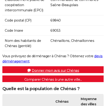
coopération
Saône-Beaujolais
intercommunale (EPCI)
Code postal (CP)
69840
Code Insee
69053
Nom des habitants de
Chénaillons, Chénaillonnes
Chénas (gentilé)
Vous prévoyez de déménager à Chénas ? Obtenez votre
devis
déménagement
.
Donner mon avis sur Chénas
Comparer Chénas à une autre ville...
Quelle est la population de Chénas ?
Moyenne
Chénas
des villes