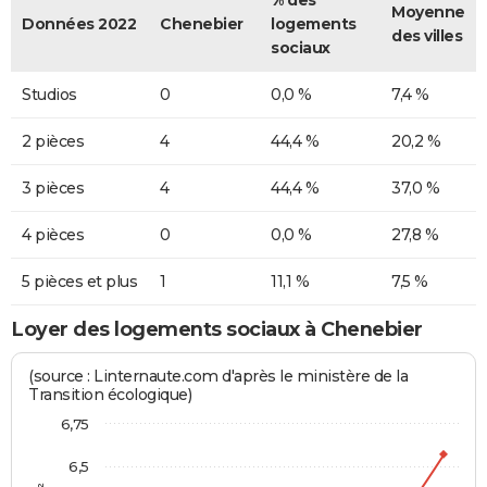
Moyenne
Données 2022
Chenebier
logements
des villes
sociaux
Studios
0
0,0 %
7,4 %
2 pièces
4
44,4 %
20,2 %
3 pièces
4
44,4 %
37,0 %
4 pièces
0
0,0 %
27,8 %
5 pièces et plus
1
11,1 %
7,5 %
Loyer des logements sociaux à Chenebier
(source : Linternaute.com d'après le ministère de la
Transition écologique)
6,75
6,5