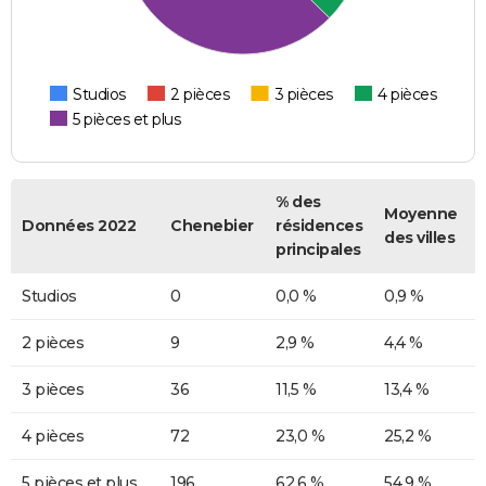
Studios
2 pièces
3 pièces
4 pièces
5 pièces et plus
% des
Moyenne
Données 2022
Chenebier
résidences
des villes
principales
Studios
0
0,0 %
0,9 %
2 pièces
9
2,9 %
4,4 %
3 pièces
36
11,5 %
13,4 %
4 pièces
72
23,0 %
25,2 %
5 pièces et plus
196
62,6 %
54,9 %