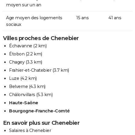
moyen sur un an
Age moyen des logements
15 ans
41 ans
sociaux
Villes proches de Chenebier
Échavanne
(2 km)
Étobon
(2.2 km)
Chagey
(3.3 km)
Frahier-et-Chatebier
(3.7 km)
Luze
(4.2 km)
Belverne
(4.3 km)
Châlonvillars
(5.3 km)
Haute-Saône
Bourgogne-Franche-Comté
En savoir plus sur Chenebier
Salaires à Chenebier