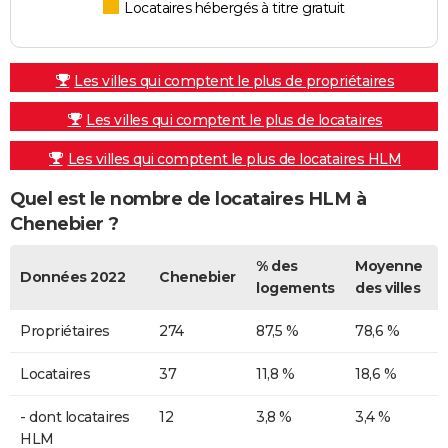
Locataires hébergés à titre gratuit
Les villes qui comptent le plus de propriétaires
Les villes qui comptent le plus de locataires
Les villes qui comptent le plus de locataires HLM
Quel est le nombre de locataires HLM à
Chenebier ?
% des
Moyenne
Données 2022
Chenebier
logements
des villes
Propriétaires
274
87,5 %
78,6 %
Locataires
37
11,8 %
18,6 %
- dont locataires
12
3,8 %
3,4 %
HLM