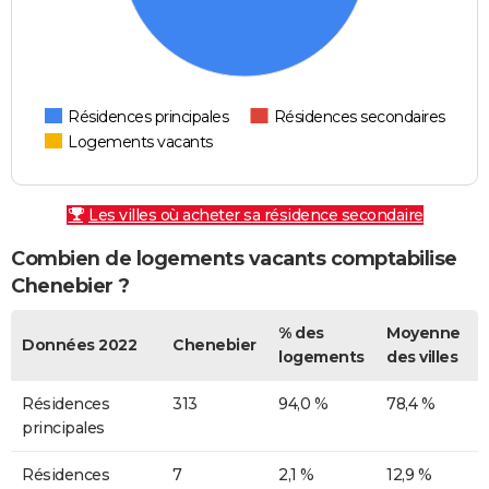
Résidences principales
Résidences secondaires
Logements vacants
Les villes où acheter sa résidence secondaire
Combien de logements vacants comptabilise
Chenebier ?
% des
Moyenne
Données 2022
Chenebier
logements
des villes
Résidences
313
94,0 %
78,4 %
principales
Résidences
7
2,1 %
12,9 %