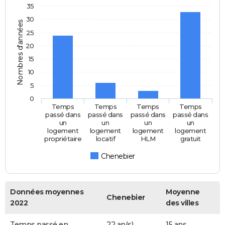
35
30
Nombres d'années
25
20
15
10
5
0
Temps
Temps
Temps
Temps
passé dans
passé dans
passé dans
passé dans
un
un
un
un
logement
logement
logement
logement
propriétaire
locatif
HLM
gratuit
Chenebier
Données moyennes
Moyenne
Chenebier
2022
des villes
Temps passé en
22 an(s)
15 ans