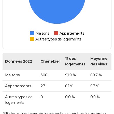
Maisons
Appartements
Autres types de logements
% des
Moyenne
Données 2022
Chenebier
logements
des villes
Maisons
306
91,9 %
89,7 %
Appartements
27
8,1 %
9,3 %
Autres types de
0
0,0 %
0,9 %
logements
NB :
les autres types de logements incluent les logements-