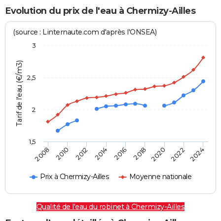
Evolution du prix de l'eau à Chermizy-Ailles
(source : Linternaute.com d'après l'ONSEA)
3
Tarif de l'eau (€/m3)
2,5
2
1,5
2016
2014
2024
2012
2022
2010
2020
2008
2018
Prix à Chermizy-Ailles
Moyenne nationale
Qualité de l'eau du robinet à Chermizy-Ailles