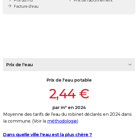
Prix du m3
Prix de l'abonnement
City break
Voyage de noces
Climat
Destinations
Voyage nature
Forum
+
Facture d'eau
PHOTO
GUIDES D'ACHAT
BONS PLANS
CARTE DE VOEUX
Carte Bonne année
Carte Pâques
Carte de Noël
Carte Saint-Valentin
Carte d'anniversaire
DICTIONNAIRE
Prix de l'eau
Biographies
Expressions
Dictionnaire
Citations
Proverbes
PROGRAMME TV
Prix de l'eau potable
COPAINS D'AVANT
2,44 €
Se connecter
Collèges
Universités
Service militaire
S'inscrire
Lycées
Primaires
Entreprises
Avis de recherche
AVIS DE DÉCÈS
par m³ en 2024
FORUM
Moyenne des tarifs de l'eau du robinet déclarés en 2024 dans
Lifestyle
Sport
Television
Cinema
Bricolage
Culture
Auto
Voyage
la commune. (Voir la
méthodologie
)
Dans quelle ville l'eau est la plus chère ?