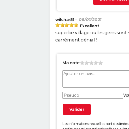
wilchar51
- 06/01/2021
Excellent
superbe village ou les gens sont 
carrément génial !
Ma note
Vo
Les informations recueillies sont desti