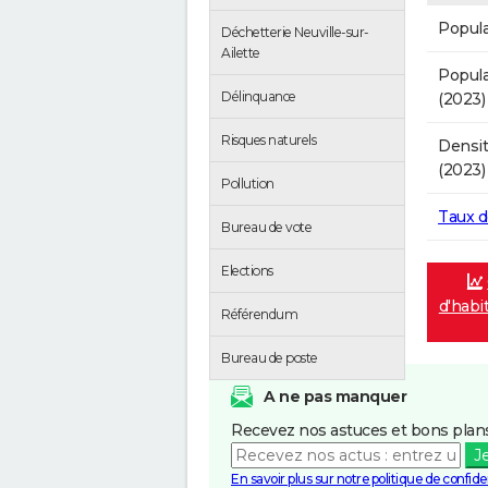
Popula
Déchetterie Neuville-sur-
Ailette
Popula
Délinquance
(2023)
Risques naturels
Densit
(2023)
Pollution
Taux 
Bureau de vote
Elections
d'habi
Référendum
Bureau de poste
A ne pas manquer
Recevez nos astuces et bons plans
J
En savoir plus sur notre politique de confiden