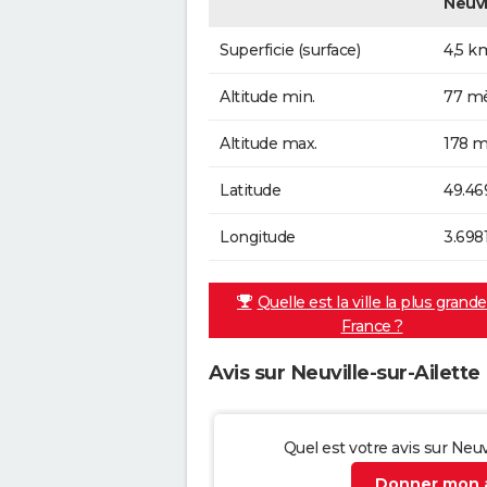
Neuvi
Superficie (surface)
4,5 k
Altitude min.
77 mè
Altitude max.
178 m
Latitude
49.46
Longitude
3.698
Quelle est la ville la plus grand
France ?
Avis sur Neuville-sur-Ailette
Quel est votre avis sur Neuvi
Donner mon a