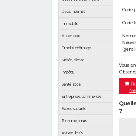
Code p
Débit Internet
Code 
Immobilier
Nom de
Automobile
Neuvil
Emploi, chômage
(gentil
Météo, climat
Vous pr
Obtenez
Impôts, IFI
Do
Santé, social
Neu
Entreprises, commerces
Quelle
Ecoles, scolarité
?
Tourisme, loisirs
Avis de décès