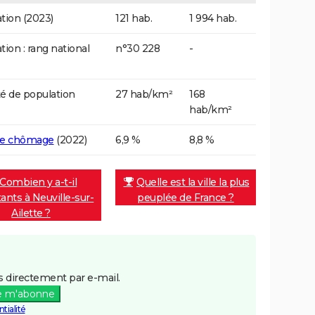
tion (2023)
121 hab.
1 994 hab.
tion : rang national
n°30 228
-
é de population
27 hab/km²
168
hab/km²
de chômage
(2022)
6,9 %
8,8 %
Combien y a-t-il
Quelle est la ville la plus
tants à Neuville-sur-
peuplée de France ?
Ailette ?
 directement par e-mail.
e m'abonne
tialité