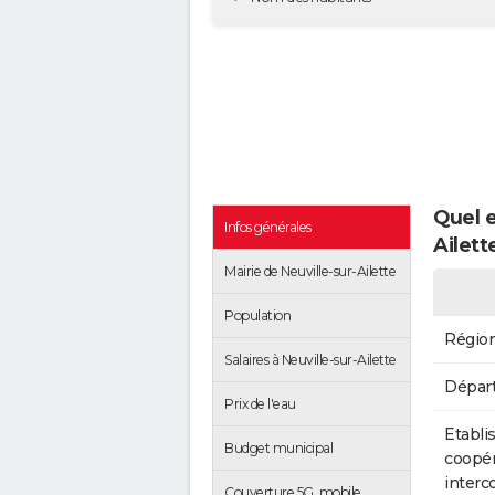
Quel e
Infos générales
Ailett
Mairie de Neuville-sur-Ailette
Population
Régio
Salaires à Neuville-sur-Ailette
Dépar
Prix de l'eau
Etabli
Budget municipal
coopér
inter
Couverture 5G, mobile