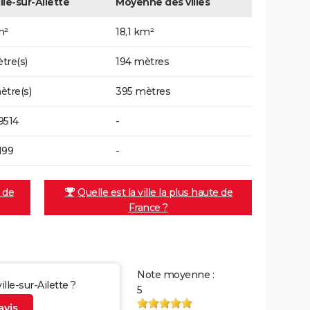
lle-sur-Ailette
Moyenne des villes
m²
18,1 km²
tre(s)
194 mètres
ètre(s)
395 mètres
9514
-
199
-
e de
Quelle est la ville la plus haute de
France ?
Note moyenne :
lle-sur-Ailette ?
5
vis