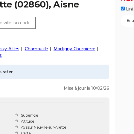
tte
(02860), Aisne
Lint
zy-Ailles
Chamouille
Martigny-Courpierre
s
 rater
Mise à jour le 10/02/26
Superficie
Altitude
Avis sur Neuville-sur-Ailette
Carte