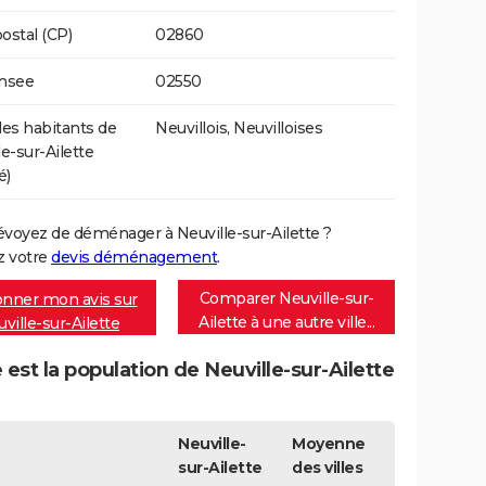
ostal (CP)
02860
Insee
02550
s habitants de
Neuvillois, Neuvilloises
le-sur-Ailette
é)
évoyez de déménager à Neuville-sur-Ailette ?
 votre
devis déménagement
.
Comparer Neuville-sur-
nner mon avis sur
Ailette à une autre ville...
ville-sur-Ailette
 est la population de Neuville-sur-Ailette
Neuville-
Moyenne
sur-Ailette
des villes