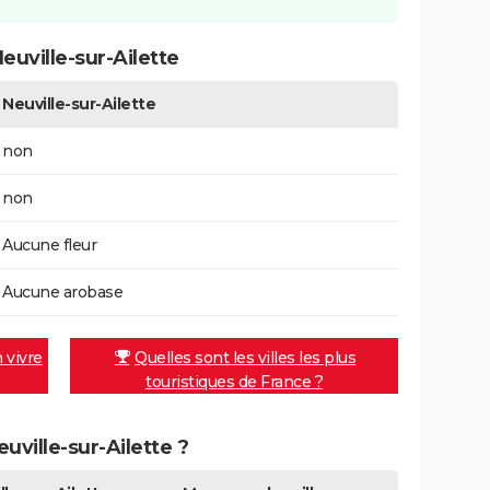
uville-sur-Ailette
Neuville-sur-Ailette
non
non
Aucune fleur
Aucune arobase
n vivre
Quelles sont les villes les plus
touristiques de France ?
euville-sur-Ailette ?