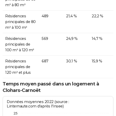
m² à 80 m²
Résidences
489
21,4 %
22,2 %
principales de 80
m² à 100 m²
Résidences
569
24,9 %
14,7 %
principales de
100 m² à 120 m²
Résidences
687
30,1 %
15,9 %
principales de
120 m² et plus
Temps moyen passé dans un logement à
Clohars-Carnoët
Données moyennes 2022 (source :
Linternaute.com d'après l'Insee)
25