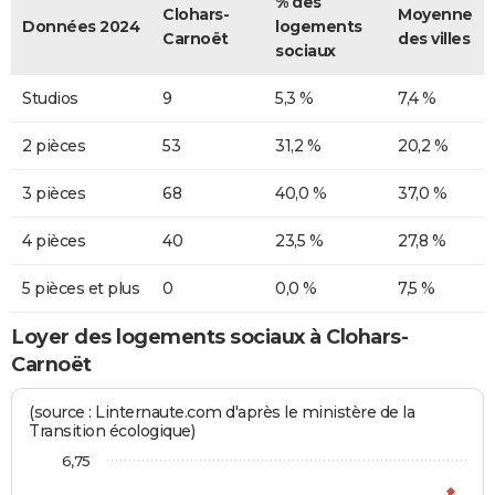
% des
Clohars-
Moyenne
Données 2024
logements
Carnoët
des villes
sociaux
Studios
9
5,3 %
7,4 %
2 pièces
53
31,2 %
20,2 %
3 pièces
68
40,0 %
37,0 %
4 pièces
40
23,5 %
27,8 %
5 pièces et plus
0
0,0 %
7,5 %
Loyer des logements sociaux à Clohars-
Carnoët
(source : Linternaute.com d'après le ministère de la
Transition écologique)
6,75