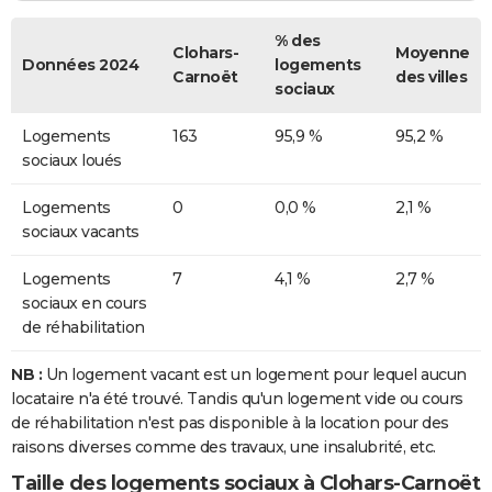
% des
Clohars-
Moyenne
Données 2024
logements
Carnoët
des villes
sociaux
Logements
163
95,9 %
95,2 %
sociaux loués
Logements
0
0,0 %
2,1 %
sociaux vacants
Logements
7
4,1 %
2,7 %
sociaux en cours
de réhabilitation
NB :
Un logement vacant est un logement pour lequel aucun
locataire n'a été trouvé. Tandis qu'un logement vide ou cours
de réhabilitation n'est pas disponible à la location pour des
raisons diverses comme des travaux, une insalubrité, etc.
Taille des logements sociaux à Clohars-Carnoët