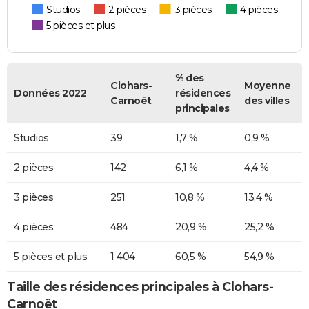
Studios
2 pièces
3 pièces
4 pièces
5 pièces et plus
% des
Clohars-
Moyenne
Données 2022
résidences
Carnoët
des villes
principales
Studios
39
1,7 %
0,9 %
2 pièces
142
6,1 %
4,4 %
3 pièces
251
10,8 %
13,4 %
4 pièces
484
20,9 %
25,2 %
5 pièces et plus
1 404
60,5 %
54,9 %
Taille des résidences principales à Clohars-
Carnoët