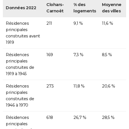
Clohars-
% des
Moyenne
Données 2022
Carnoët
logements
des villes
Résidences
211
9,1 %
11,6 %
principales
construites avant
1919
Résidences
169
7,3 %
8,5 %
principales
construites de
1919 à 1945
Résidences
273
11,8 %
20,6 %
principales
construites de
1946 à 1970
Résidences
618
26,7 %
28,5 %
principales