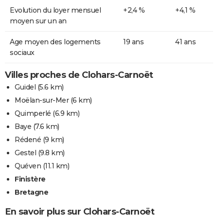
Evolution du loyer mensuel
+2,4 %
+4,1 %
moyen sur un an
Age moyen des logements
19 ans
41 ans
sociaux
Villes proches de Clohars-Carnoët
Guidel
(5.6 km)
Moëlan-sur-Mer
(6 km)
Quimperlé
(6.9 km)
Baye
(7.6 km)
Rédené
(9 km)
Gestel
(9.8 km)
Quéven
(11.1 km)
Finistère
Bretagne
En savoir plus sur Clohars-Carnoët