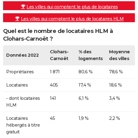
Les villes qui comptent le plus de locataires
Les villes qui comptent le plus de locataires HLM
Quel est le nombre de locataires HLM à
Clohars-Carnoët ?
Clohars-
% des
Moyenne
Données 2022
Carnoët
logements
des villes
Propriétaires
1 871
80,6 %
78,6 %
Locataires
405
17,4 %
18,6 %
- dont locataires
141
6,1 %
3,4 %
HLM
Locataires
45
1,9 %
2,2 %
hébergés à titre
gratuit