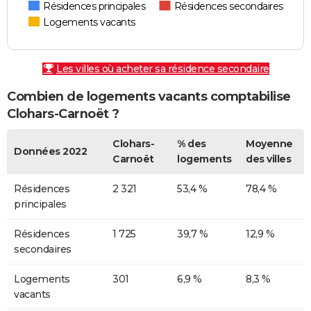
Résidences principales
Résidences secondaires
Logements vacants
Les villes où acheter sa résidence secondaire
Combien de logements vacants comptabilise
Clohars-Carnoët ?
Clohars-
% des
Moyenne
Données 2022
Carnoët
logements
des villes
Résidences
2 321
53,4 %
78,4 %
principales
Résidences
1 725
39,7 %
12,9 %
secondaires
Logements
301
6,9 %
8,3 %
vacants