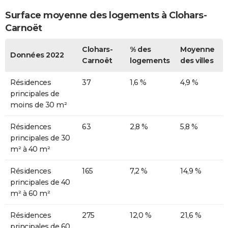
Surface moyenne des logements à Clohars-
Carnoët
Clohars-
% des
Moyenne
Données 2022
Carnoët
logements
des villes
Résidences
37
1,6 %
4,9 %
principales de
moins de 30 m²
Résidences
63
2,8 %
5,8 %
principales de 30
m² à 40 m²
Résidences
165
7,2 %
14,9 %
principales de 40
m² à 60 m²
Résidences
275
12,0 %
21,6 %
principales de 60