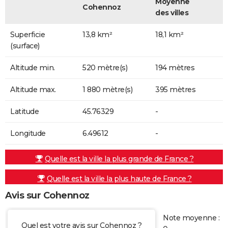
Moyenne
Cohennoz
des villes
Superficie
13,8 km²
18,1 km²
(surface)
Altitude min.
520 mètre(s)
194 mètres
Altitude max.
1 880 mètre(s)
395 mètres
Latitude
45.76329
-
Longitude
6.49612
-
Quelle est la ville la plus grande de France ?
Quelle est la ville la plus haute de France ?
Avis sur Cohennoz
Note moyenne :
Quel est votre avis sur Cohennoz ?