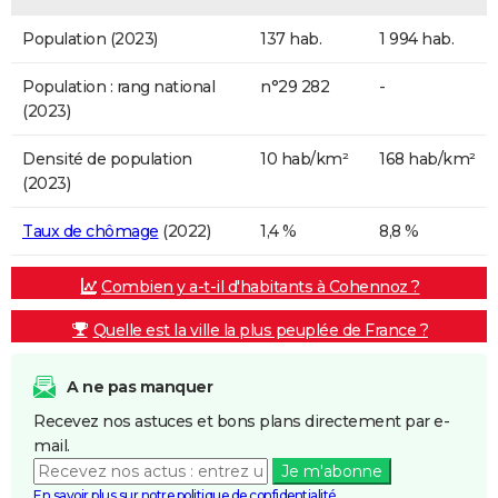
Population (2023)
137 hab.
1 994 hab.
Population : rang national
n°29 282
-
(2023)
Densité de population
10 hab/km²
168 hab/km²
(2023)
Taux de chômage
(2022)
1,4 %
8,8 %
Combien y a-t-il d'habitants à Cohennoz ?
Quelle est la ville la plus peuplée de France ?
A ne pas manquer
Recevez nos astuces et bons plans directement par e-
mail.
Je m'abonne
En savoir plus sur notre politique de confidentialité