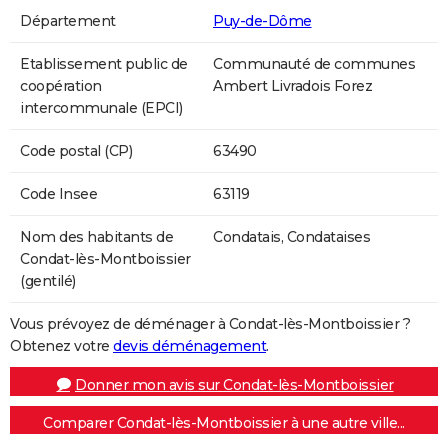
Département
Puy-de-Dôme
Etablissement public de
Communauté de communes
coopération
Ambert Livradois Forez
intercommunale (EPCI)
Code postal (CP)
63490
Code Insee
63119
Nom des habitants de
Condatais, Condataises
Condat-lès-Montboissier
(gentilé)
Vous prévoyez de déménager à Condat-lès-Montboissier ?
Obtenez votre
devis déménagement
.
Donner mon avis sur Condat-lès-Montboissier
Comparer Condat-lès-Montboissier à une autre ville...