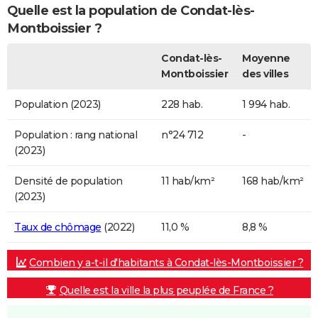
Quelle est la population de Condat-lès-
Montboissier ?
Condat-lès-
Moyenne
Montboissier
des villes
Population (2023)
228 hab.
1 994 hab.
Population : rang national
n°24 712
-
(2023)
Densité de population
11 hab/km²
168 hab/km²
(2023)
Taux de chômage
(2022)
11,0 %
8,8 %
Combien y a-t-il d'habitants à Condat-lès-Montboissier ?
Quelle est la ville la plus peuplée de France ?