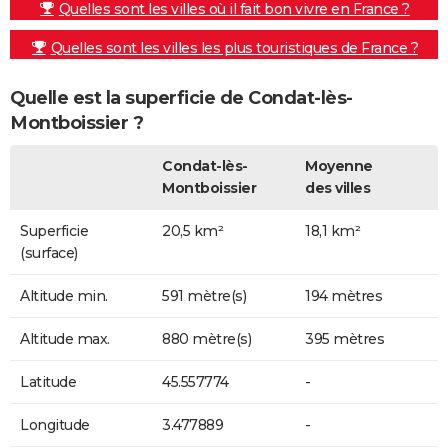
Quelles sont les villes où il fait bon vivre en France ?
Quelles sont les villes les plus touristiques de France ?
Quelle est la superficie de Condat-lès-
Montboissier ?
Condat-lès-
Moyenne
Montboissier
des villes
Superficie
20,5 km²
18,1 km²
(surface)
Altitude min.
591 mètre(s)
194 mètres
Altitude max.
880 mètre(s)
395 mètres
Latitude
45.557774
-
Longitude
3.477889
-