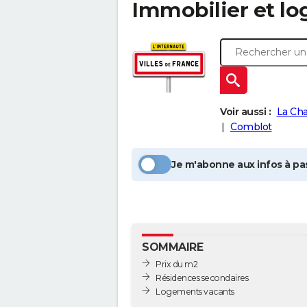
Immobilier et l
Voir aussi :
La Ch
Comblot
Je m'abonne aux infos à pas
SOMMAIRE
Prix du m2
Résidences secondaires
Logements vacants