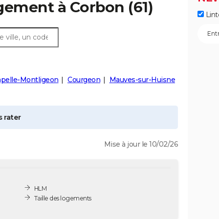
ogement à
Corbon
(61)
Lint
apelle-Montligeon
Courgeon
Mauves-sur-Huisne
 rater
Mise à jour le 10/02/26
HLM
Taille des logements