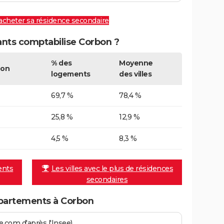
 acheter sa résidence secondaire
nts comptabilise Corbon ?
% des
Moyenne
bon
logements
des villes
69,7 %
78,4 %
25,8 %
12,9 %
4,5 %
8,3 %
ents
Les villes avec le plus de résidences
secondaires
partements à Corbon
.com d'après l'Insee)