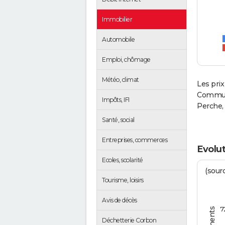
Immobilier
Automobile
Emploi, chômage
Météo, climat
Les prix
Commun
Impôts, IFI
Perche,
Santé, social
Entreprises, commerces
Evolut
Ecoles, scolarité
(sourc
Tourisme, loisirs
Avis de décès
7
Déchetterie Corbon