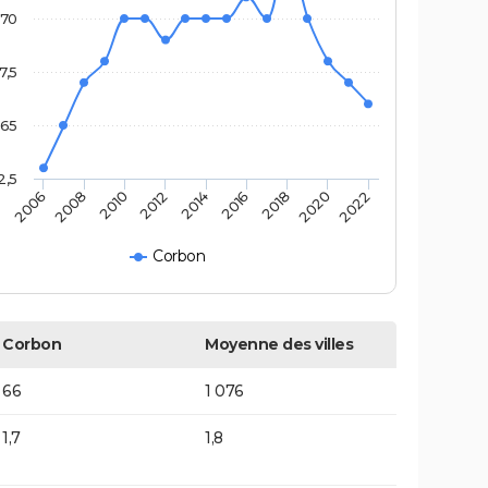
70
7,5
65
2,5
2014
2012
2022
2010
2020
2008
2018
2006
2016
Corbon
Corbon
Moyenne des villes
66
1 076
1,7
1,8