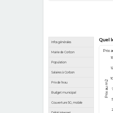
Quel l
Infos générales
Prix 
Mairie de Corbon
1
Population
1
Salaires à Corbon
1
Prix au m2
Prix de l'eau
Budget municipal
Couverture 5G, mobile
Débit Internet