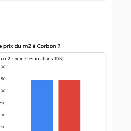
e prix du m2 à Corbon ?
au m2 (source : estimations JDN)
500
250
000
750
500
250