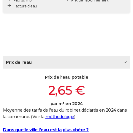
Prix du m3
Prix de l'abonnement
City break
Voyage de noces
Climat
Destinations
Voyage nature
Forum
+
Facture d'eau
PHOTO
GUIDES D'ACHAT
BONS PLANS
CARTE DE VOEUX
Carte Bonne année
Carte Pâques
Carte de Noël
Carte Saint-Valentin
Carte d'anniversaire
DICTIONNAIRE
Prix de l'eau
Biographies
Expressions
Dictionnaire
Citations
Proverbes
PROGRAMME TV
Prix de l'eau potable
COPAINS D'AVANT
2,65 €
Se connecter
Collèges
Universités
Service militaire
S'inscrire
Lycées
Primaires
Entreprises
Avis de recherche
AVIS DE DÉCÈS
par m³ en 2024
FORUM
Moyenne des tarifs de l'eau du robinet déclarés en 2024 dans
Lifestyle
Sport
Television
Cinema
Bricolage
Culture
Auto
Voyage
la commune. (Voir la
méthodologie
)
Dans quelle ville l'eau est la plus chère ?