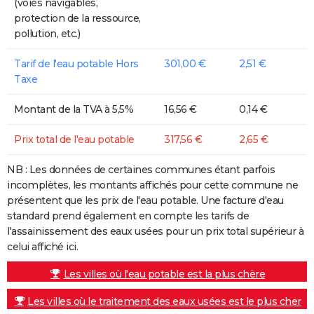
(voies navigables,
protection de la ressource,
pollution, etc.)
Tarif de l'eau potable Hors
301,00 €
2,51 €
Taxe
Montant de la TVA à 5,5%
16,56 €
0,14 €
Prix total de l'eau potable
317,56 €
2,65 €
NB : Les données de certaines communes étant parfois
incomplètes, les montants affichés pour cette commune ne
présentent que les prix de l'eau potable. Une facture d'eau
standard prend également en compte les tarifs de
l'assainissement des eaux usées pour un prix total supérieur à
celui affiché ici.
Les villes où l'eau potable est la plus chère
Les villes où le traitement des eaux usées est le plus cher