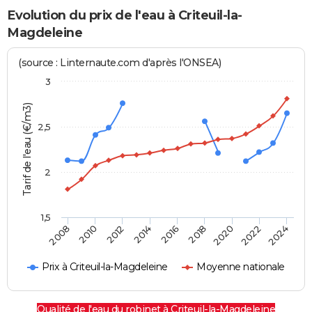
Evolution du prix de l'eau à Criteuil-la-
Magdeleine
(source : Linternaute.com d'après l'ONSEA)
3
Tarif de l'eau (€/m3)
2,5
2
1,5
2016
2014
2024
2012
2022
2010
2020
2008
2018
Prix à Criteuil-la-Magdeleine
Moyenne nationale
Qualité de l'eau du robinet à Criteuil-la-Magdeleine