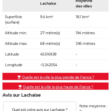
Moyenne
Lachaise
des villes
Superficie
9,4 km²
18,1 km²
(surface)
Altitude min.
27 mètre(s)
194 mètres
Altitude max.
68 mètre(s)
395 mètres
Latitude
45.516928
-
Longitude
-0.242054
-
Quelle est la ville la plus grande de France ?
Quelle est la ville la plus haute de France ?
Avis sur Lachaise
Note moyenne :
Quel est votre avis sur Lachaise ?