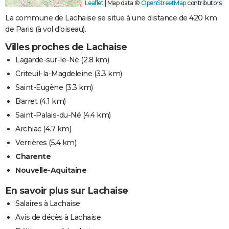
Leaflet
|
Map data ©
OpenStreetMap
contributors
La commune de Lachaise se situe à une distance de 420 km
de Paris (à vol d'oiseau).
Villes proches de Lachaise
Lagarde-sur-le-Né
(2.8 km)
Criteuil-la-Magdeleine
(3.3 km)
Saint-Eugène
(3.3 km)
Barret
(4.1 km)
Saint-Palais-du-Né
(4.4 km)
Archiac
(4.7 km)
Verrières
(5.4 km)
Charente
Nouvelle-Aquitaine
En savoir plus sur Lachaise
Salaires à Lachaise
Avis de décès à Lachaise