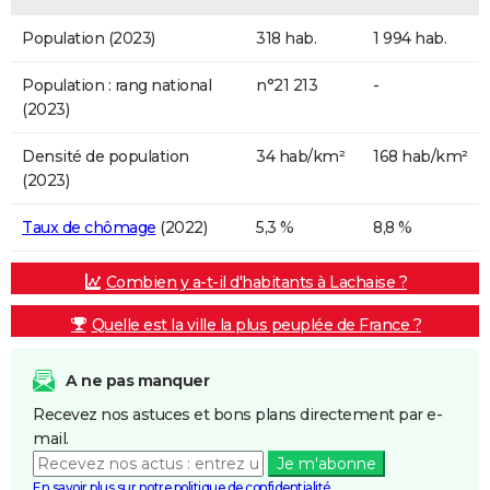
Population (2023)
318 hab.
1 994 hab.
Population : rang national
n°21 213
-
(2023)
Densité de population
34 hab/km²
168 hab/km²
(2023)
Taux de chômage
(2022)
5,3 %
8,8 %
Combien y a-t-il d'habitants à Lachaise ?
Quelle est la ville la plus peuplée de France ?
A ne pas manquer
Recevez nos astuces et bons plans directement par e-
mail.
Je m'abonne
En savoir plus sur notre politique de confidentialité