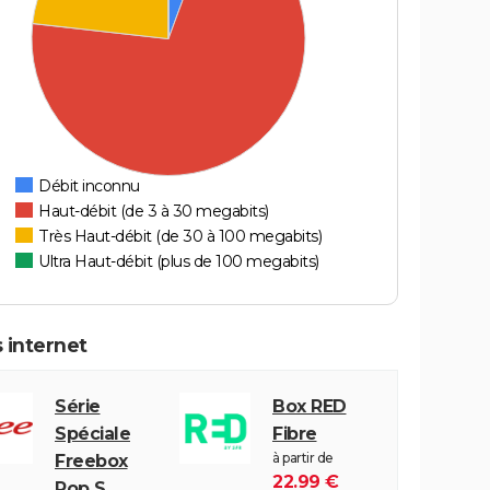
Débit inconnu
Haut-débit (de 3 à 30 megabits)
Très Haut-débit (de 30 à 100 megabits)
Ultra Haut-débit (plus de 100 megabits)
 internet
Série
Box RED
Spéciale
Fibre
à partir de
Freebox
22.99 €
Pop S