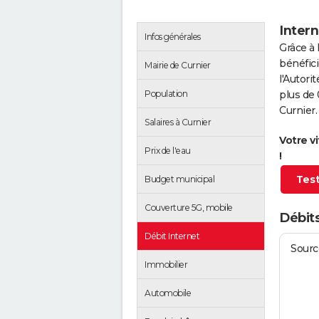
Intern
Infos générales
Grâce à 
bénéfici
Mairie de Curnier
l'Autor
Population
plus de 
Curnier.
Salaires à Curnier
Votre v
Prix de l'eau
!
Test
Budget municipal
Couverture 5G, mobile
Débits
Débit Internet
Source
Immobilier
Automobile