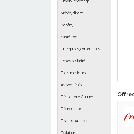
Emploi, chômage
Météo, climat
Impôts, IFI
Santé, social
Entreprises, commerces
Ecoles, scolarité
Tourisme, loisirs
Avis de décès
Offres
Déchetterie Curnier
Délinquance
Risques naturels
Pollution