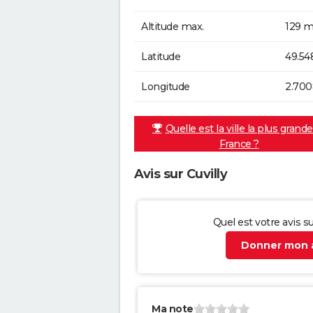
Altitude max.
129 m
Latitude
49.54
Longitude
2.700
Quelle est la ville la plus grand
France ?
Avis sur Cuvilly
Quel est votre avis su
Donner mon a
Ma note