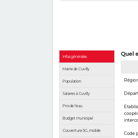
Quel e
Infos générales
Mairie de Cuvilly
Régio
Population
Dépar
Salaires à Cuvilly
Prix de l'eau
Etabli
coopér
Budget municipal
inter
Couverture 5G, mobile
Code p