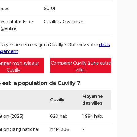
Insee
60191
s habitants de
Cuvillois, Cuvilloises
 (gentilé)
évoyez de déménager à Cuvilly ? Obtenez votre
devis
agement
.
Comparer Cuvilly à une autre
nner mon avis sur
ville...
Cuvilly
 est la population de Cuvilly ?
Moyenne
Cuvilly
des villes
tion (2023)
620 hab.
1 994 hab.
tion : rang national
n°14 306
-