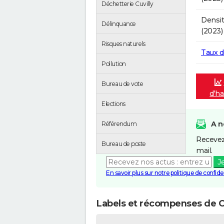
Déchetterie Cuvilly
Densit
Délinquance
(2023)
Risques naturels
Taux 
Pollution
Bureau de vote
d'ha
Elections
A n
Référendum
Recevez
Bureau de poste
mail.
J
En savoir plus sur notre politique de confiden
Labels et récompenses de Cu