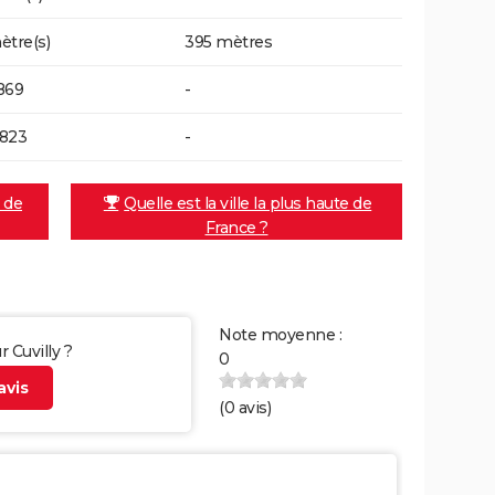
ètre(s)
395 mètres
869
-
823
-
e de
Quelle est la ville la plus haute de
France ?
Note moyenne :
r Cuvilly ?
0
vis
(
0
avis)