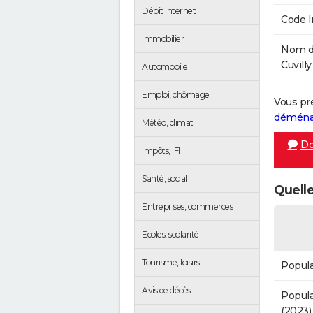
Débit Internet
Code 
Immobilier
Nom de
Cuvilly
Automobile
Emploi, chômage
Vous pr
démén
Météo, climat
Do
Impôts, IFI
Santé, social
Quelle
Entreprises, commerces
Ecoles, scolarité
Tourisme, loisirs
Popula
Avis de décès
Popula
(2023)