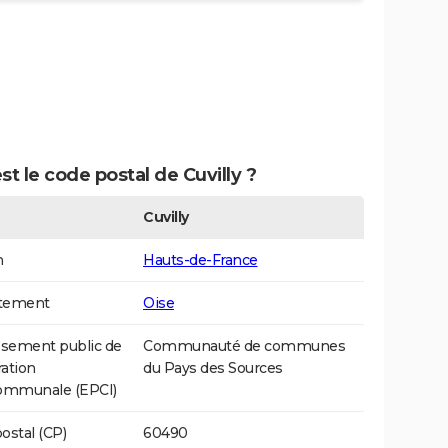
st le code postal de Cuvilly ?
Cuvilly
n
Hauts-de-France
tement
Oise
ssement public de
Communauté de communes
ation
du Pays des Sources
communale (EPCI)
ostal (CP)
60490