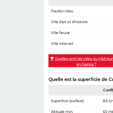
Pavillon bleu
Ville d'art et d'histoire
Ville fleurie
Ville internet
Quelles sont les villes où il fait bo
en France ?
Quelle est la superficie de Cu
Cuvill
Superficie (surface)
8,6 k
Altitude min.
65 mè