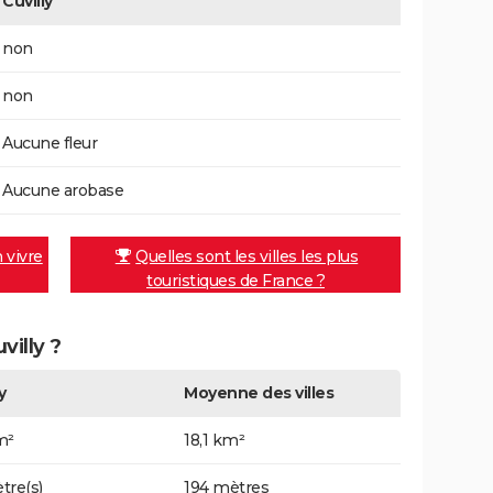
Cuvilly
non
non
Aucune fleur
Aucune arobase
n vivre
Quelles sont les villes les plus
touristiques de France ?
villy ?
y
Moyenne des villes
m²
18,1 km²
tre(s)
194 mètres