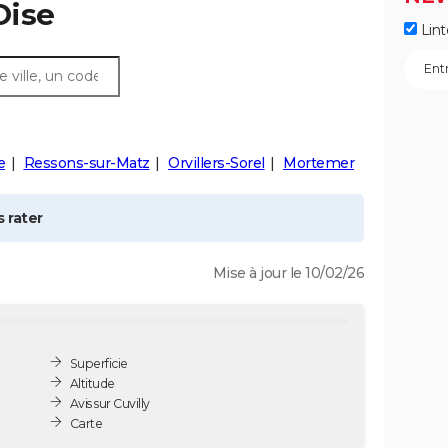
Oise
Lint
e
Ressons-sur-Matz
Orvillers-Sorel
Mortemer
 rater
Mise à jour le 10/02/26
Superficie
Altitude
Avis sur Cuvilly
Carte