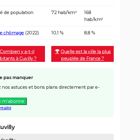
é de population
72 hab/km²
168
hab/km²
de chômage
(2022)
10,1 %
8,8 %
Combien y a-t-il
Quelle est la ville la plus
bitants à Cuvilly ?
peuplée de France ?
e pas manquer
 nos astuces et bons plans directement par e-
e m'abonne
tialité
villy