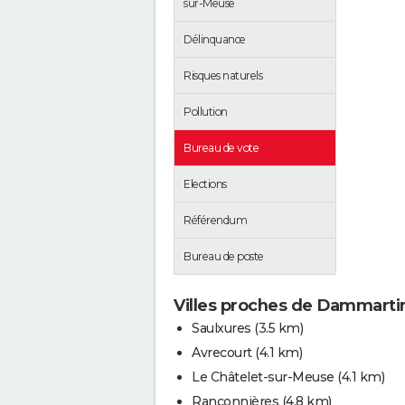
sur-Meuse
Délinquance
Risques naturels
Pollution
Bureau de vote
Elections
Référendum
Bureau de poste
Villes proches de Dammart
Saulxures
(3.5 km)
Avrecourt
(4.1 km)
Le Châtelet-sur-Meuse
(4.1 km)
Rançonnières
(4.8 km)