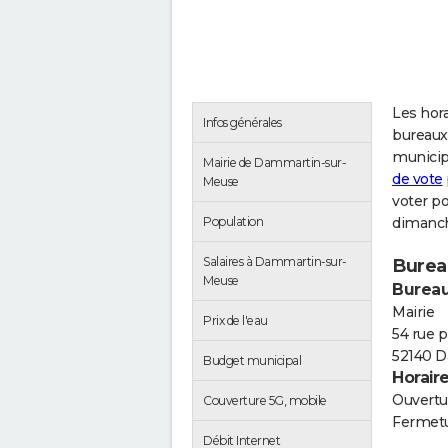
Les hora
Infos générales
bureaux
municip
Mairie de Dammartin-sur-
de vote
Meuse
voter p
Population
dimanch
Salaires à Dammartin-sur-
Burea
Meuse
Bureau
Mairie
Prix de l'eau
54 rue p
52140 
Budget municipal
Horair
Ouvertur
Couverture 5G, mobile
Fermetu
Débit Internet