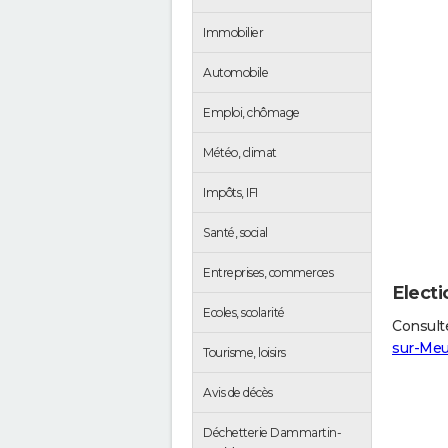
Immobilier
Automobile
Emploi, chômage
Météo, climat
Impôts, IFI
Santé, social
Entreprises, commerces
Elect
Ecoles, scolarité
Consulte
sur-Me
Tourisme, loisirs
Avis de décès
Déchetterie Dammartin-