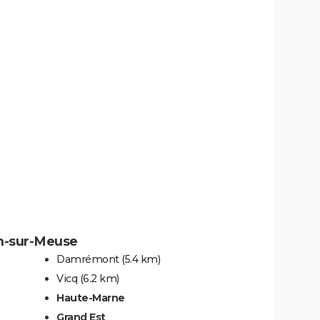
in-sur-Meuse
Damrémont
(5.4 km)
Vicq
(6.2 km)
Haute-Marne
Grand Est