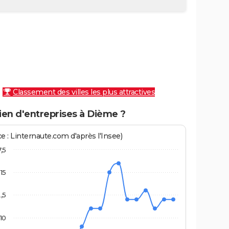
Classement des villes les plus attractives
en d'entreprises à Dième ?
e : Linternaute.com d'après l'Insee)
7,5
15
2,5
10