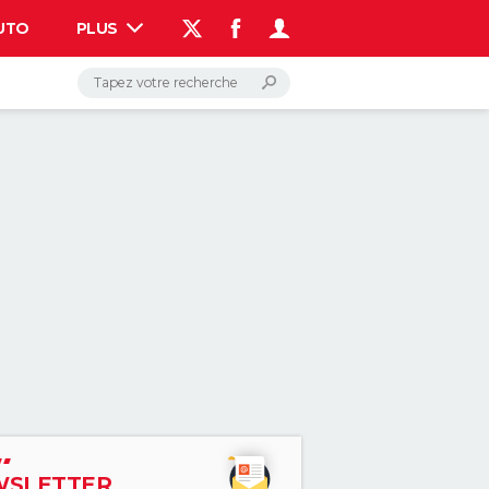
UTO
PLUS
AUTO
HIGH-TECH
BRICOLAGE
WEEK-END
LIFESTYLE
SANTE
VOYAGE
PHOTO
GUIDES D'ACHAT
BONS PLANS
CARTE DE VOEUX
DICTIONNAIRE
PROGRAMME TV
COPAINS D'AVANT
AVIS DE DÉCÈS
FORUM
Connexion
S'inscrire
Rechercher
SLETTER