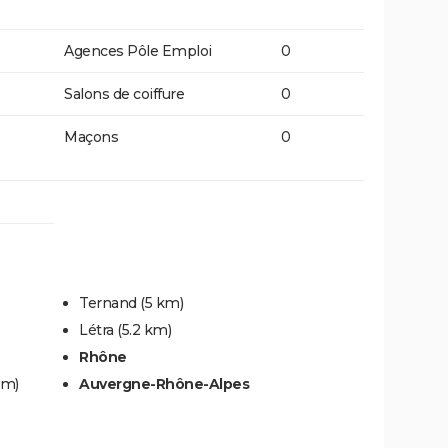
Agences Pôle Emploi
0
Salons de coiffure
0
Maçons
0
Ternand
(5 km)
Létra
(5.2 km)
Rhône
km)
Auvergne-Rhône-Alpes