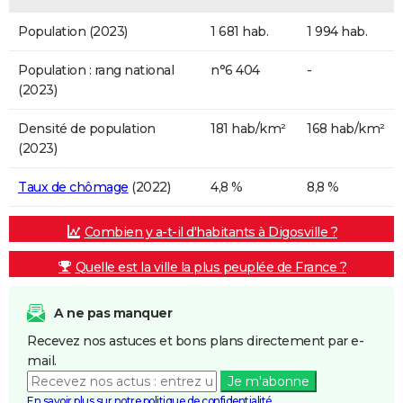
Population (2023)
1 681 hab.
1 994 hab.
Population : rang national
n°6 404
-
(2023)
Densité de population
181 hab/km²
168 hab/km²
(2023)
Taux de chômage
(2022)
4,8 %
8,8 %
Combien y a-t-il d'habitants à Digosville ?
Quelle est la ville la plus peuplée de France ?
A ne pas manquer
Recevez nos astuces et bons plans directement par e-
mail.
Je m'abonne
En savoir plus sur notre politique de confidentialité