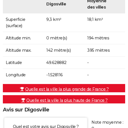
Moyenne
Digosville
des villes
Superficie
9,3 km²
18,1 km²
(surface)
Altitude min.
0 mètre(s)
194 mètres
Altitude max.
142 mètre(s)
395 mètres
Latitude
49.628882
-
Longitude
-1.528116
-
Quelle est la ville la plus grande de France ?
Quelle est la ville la plus haute de France ?
Avis sur Digosville
Note moyenne :
Quel est votre avis sur Digosville ?