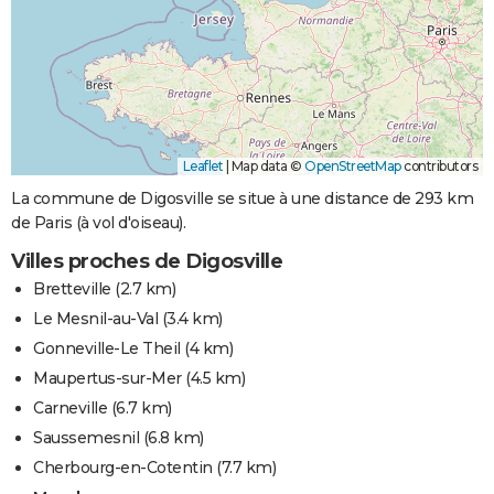
Leaflet
|
Map data ©
OpenStreetMap
contributors
La commune de Digosville se situe à une distance de 293 km
de Paris (à vol d'oiseau).
Villes proches de Digosville
Bretteville
(2.7 km)
Le Mesnil-au-Val
(3.4 km)
Gonneville-Le Theil
(4 km)
Maupertus-sur-Mer
(4.5 km)
Carneville
(6.7 km)
Saussemesnil
(6.8 km)
Cherbourg-en-Cotentin
(7.7 km)